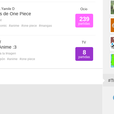
a Yamile D
Ocio
es de One Piece
239
st
partidas
comic
#anime
#one piece
#mangas
T
TV
Anime :3
8
ca la Imagen
partidas
pón
#anime
#one piece
#T