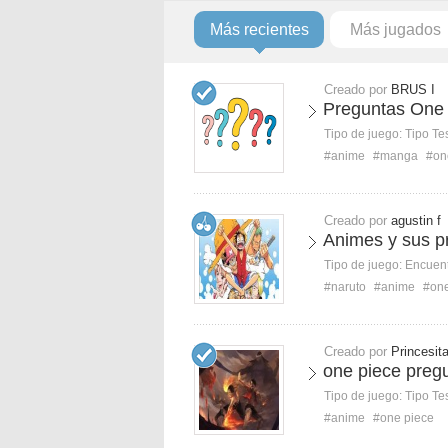
Más recientes
Más jugados
Creado por
BRUS I
Preguntas One
Tipo de juego:
Tipo Te
#anime
#manga
#on
Creado por
agustin f
Animes y sus p
Tipo de juego:
Encuent
#naruto
#anime
#one
Creado por
Princesit
one piece preg
Tipo de juego:
Tipo Te
#anime
#one piece