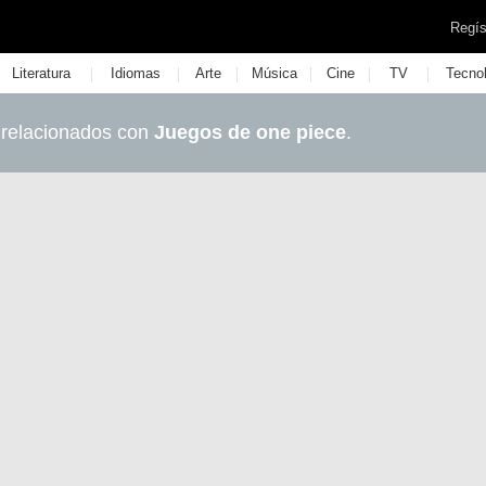
Regís
|
|
|
|
|
|
Literatura
Idiomas
Arte
Música
Cine
TV
Tecno
 relacionados con
Juegos de one piece
.