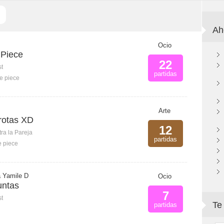
Ah
Ocio
 Piece
22
st
partidas
e piece
Arte
rotas XD
12
ra la Pareja
partidas
 piece
a Yamile D
Ocio
untas
7
st
Te
partidas