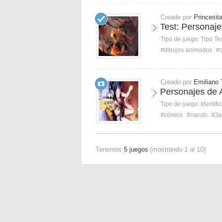
Creado por
Princesit
Test: Personaj
Tipo de juego:
Tipo Te
#dibujos animados
#
Creado por
Emiliano 
Personajes de 
Tipo de juego:
Identifi
#cómics
#naruto
#Ja
Tenemos
5 juegos
(mostrando 1 al 10)