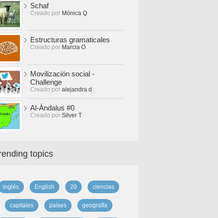
Schaf
Creado por
Mónica Q
Estructuras gramaticales
Creado por
Marcia O
Movilización social -
Challenge
Creado por
alejandra d
Al-Ándalus #0
Creado por
Silver T
rending topics
inglés
English
20
ciencias
capitales
países
geografía