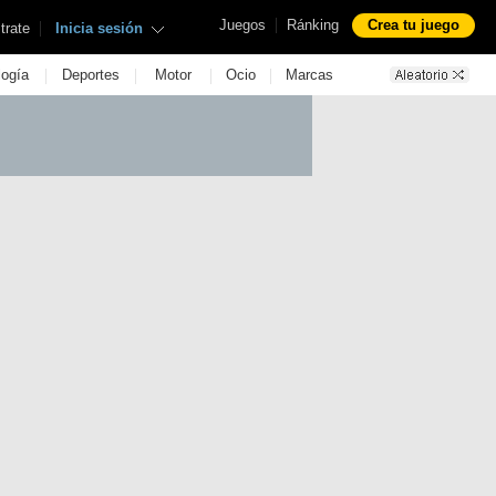
|
Juegos
Ránking
Crea tu juego
|
trate
Inicia sesión
|
|
|
|
logía
Deportes
Motor
Ocio
Marcas