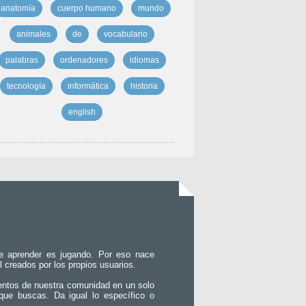
anatomía
cuerpo humano
mundo
animales
de
vocabulario
palabras
ordenadores
idiomas
tecnología
informática
historia
english
e aprender es jugando. Por eso nace
l creados por los propios usuarios.
entos de nuestra comunidad en un solo
que buscas. Da igual lo específico o