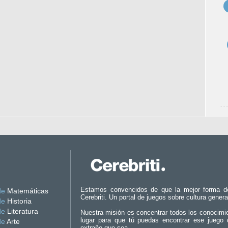
Estamos convencidos de que la mejor forma d
de
Matemáticas
Cerebriti. Un portal de juegos sobre cultura genera
de
Historia
de
Literatura
Nuestra misión es concentrar todos los conocimi
lugar para que tú puedas encontrar ese juego 
de
Arte
extraño que sea.