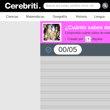
|
|
|
|
|
Ciencias
Matemáticas
Geografía
Historia
Lengua
¿Cuánto sabes de
Comprueba cuánto sabes de est
Creado por:
dayana
00/05