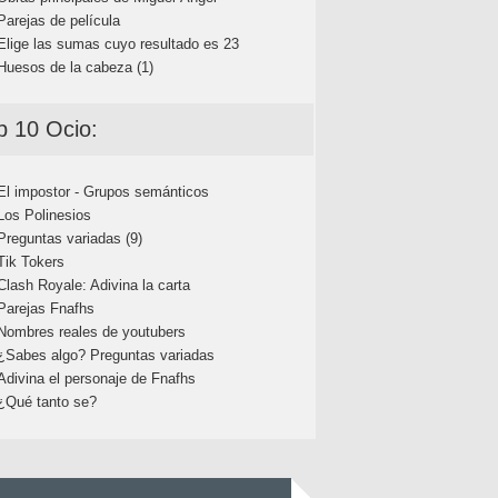
Parejas de película
Elige las sumas cuyo resultado es 23
Huesos de la cabeza (1)
p 10 Ocio:
El impostor - Grupos semánticos
Los Polinesios
Preguntas variadas (9)
Tik Tokers
Clash Royale: Adivina la carta
Parejas Fnafhs
Nombres reales de youtubers
¿Sabes algo? Preguntas variadas
Adivina el personaje de Fnafhs
¿Qué tanto se?