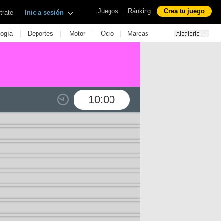
|
Juegos
Ránking
Crea tu juego
|
trate
Inicia sesión
|
|
|
|
logía
Deportes
Motor
Ocio
Marcas
10:00