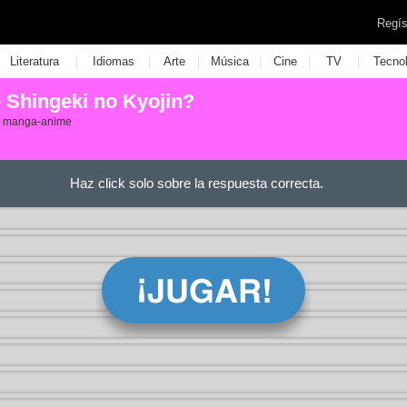
Regís
|
|
|
|
|
|
Literatura
Idiomas
Arte
Música
Cine
TV
Tecno
 Shingeki no Kyojin?
e manga-anime
Haz click solo sobre la respuesta correcta.