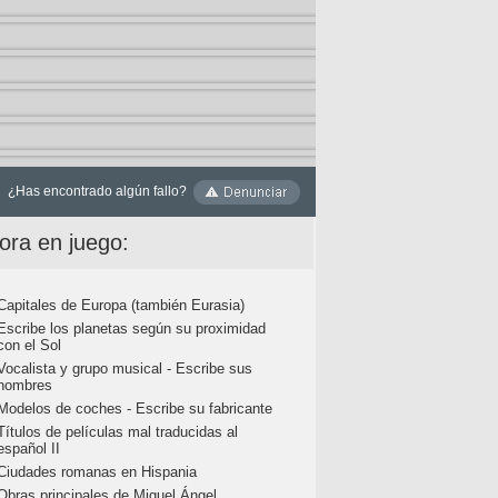
¿Has encontrado algún fallo?
ora en juego:
Capitales de Europa (también Eurasia)
Escribe los planetas según su proximidad
con el Sol
Vocalista y grupo musical - Escribe sus
nombres
Modelos de coches - Escribe su fabricante
Títulos de películas mal traducidas al
español II
Ciudades romanas en Hispania
Obras principales de Miguel Ángel