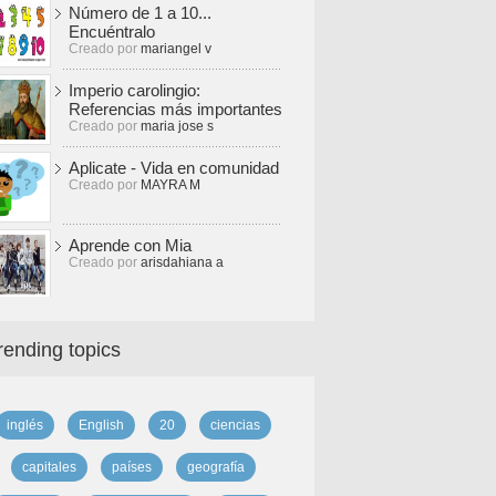
Número de 1 a 10...
Encuéntralo
Creado por
mariangel v
Imperio carolingio:
Referencias más importantes
Creado por
maria jose s
Aplicate - Vida en comunidad
Creado por
MAYRA M
Aprende con Mia
Creado por
arisdahiana a
rending topics
inglés
English
20
ciencias
capitales
países
geografía