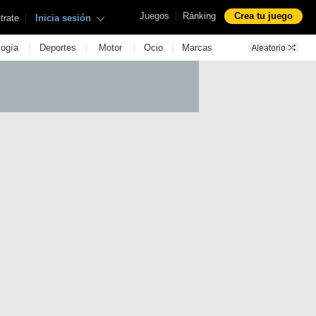
|
Juegos
Ránking
Crea tu juego
|
trate
Inicia sesión
|
|
|
|
logía
Deportes
Motor
Ocio
Marcas