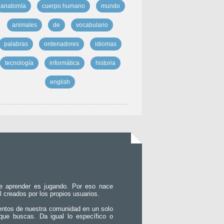
anatomía
cuerpo humano
mundo
animales
de
vocabulario
palabras
ordenadores
idiomas
tecnología
informática
historia
english
e aprender es jugando. Por eso nace
l creados por los propios usuarios.
entos de nuestra comunidad en un solo
que buscas. Da igual lo específico o