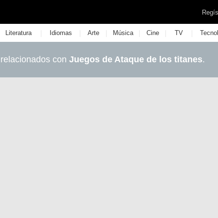
Regís
|
|
|
|
|
|
Literatura
Idiomas
Arte
Música
Cine
TV
Tecno
 relacionados con
Juegos de Ataque de los titanes
.