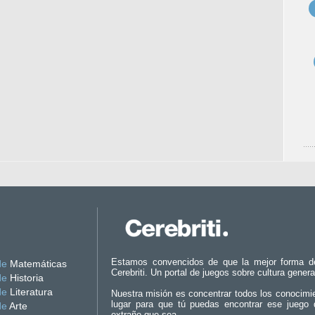
Estamos convencidos de que la mejor forma d
de
Matemáticas
Cerebriti. Un portal de juegos sobre cultura genera
de
Historia
de
Literatura
Nuestra misión es concentrar todos los conocimi
lugar para que tú puedas encontrar ese juego 
de
Arte
extraño que sea.