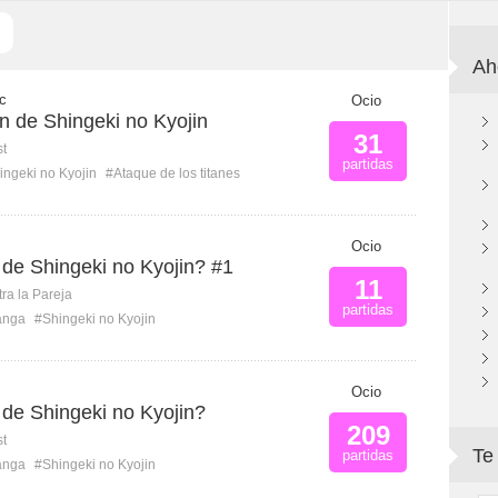
Ah
c
Ocio
an de Shingeki no Kyojin
31
st
partidas
ingeki no Kyojin
#Ataque de los titanes
Ocio
de Shingeki no Kyojin? #1
11
ra la Pareja
partidas
anga
#Shingeki no Kyojin
Ocio
de Shingeki no Kyojin?
209
st
Te
partidas
anga
#Shingeki no Kyojin