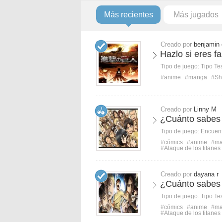
Más recientes
Más jugados
Creado por
benjamin 
Hazlo si eres f
Tipo de juego:
Tipo Te
#anime
#manga
#Sh
Creado por
Linny M
¿Cuánto sabes 
Tipo de juego:
Encuent
#cómics
#anime
#m
#Ataque de los titanes
Creado por
dayana r
¿Cuánto sabes 
Tipo de juego:
Tipo Te
#cómics
#anime
#m
#Ataque de los titanes