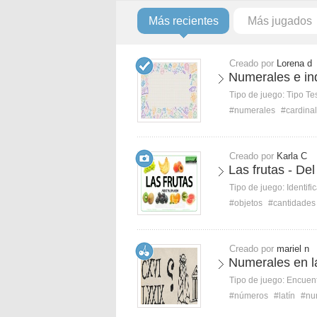
Más recientes
Más jugados
Creado por
Lorena d
Numerales e ind
Tipo de juego:
Tipo Te
#numerales
#cardina
Creado por
Karla C
Las frutas - Del
Tipo de juego:
Identifi
#objetos
#cantidades
Creado por
mariel n
Numerales en l
Tipo de juego:
Encuent
#números
#latín
#nu