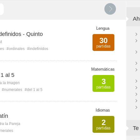
Ah
Lengua
efinidos - Quinto
30
st
partidas
les
#ordinales
#indefinidos
Matemáticas
 1 al 5
3
ca la Imagen
partidas
#numerales
#del 1 al 5
Idiomas
atín
2
ra la Pareja
Te
partidas
merales