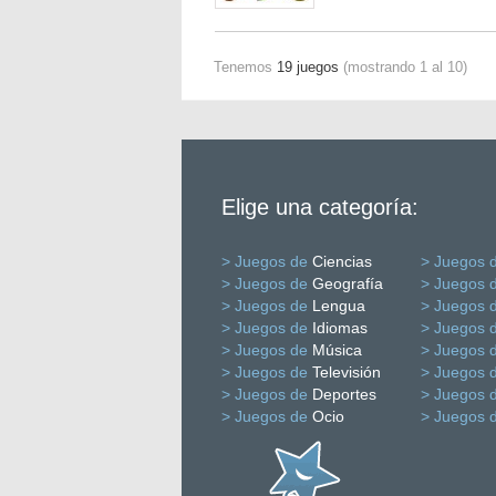
Tenemos
19 juegos
(mostrando 1 al 10)
Elige una categoría:
> Juegos de
Ciencias
> Juegos 
> Juegos de
Geografía
> Juegos 
> Juegos de
Lengua
> Juegos 
> Juegos de
Idiomas
> Juegos 
> Juegos de
Música
> Juegos 
> Juegos de
Televisión
> Juegos 
> Juegos de
Deportes
> Juegos 
> Juegos de
Ocio
> Juegos 