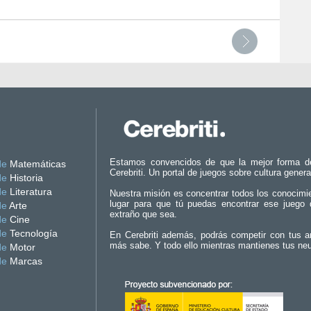
Estamos convencidos de que la mejor forma d
de
Matemáticas
Cerebriti. Un portal de juegos sobre cultura genera
de
Historia
de
Literatura
Nuestra misión es concentrar todos los conocimi
lugar para que tú puedas encontrar ese juego 
de
Arte
extraño que sea.
de
Cine
de
Tecnología
En Cerebriti además, podrás competir con tus a
más sabe. Y todo ello mientras mantienes tus ne
de
Motor
de
Marcas