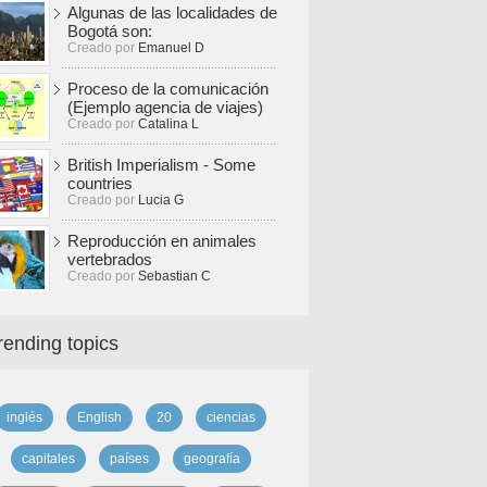
Algunas de las localidades de
Bogotá son:
Creado por
Emanuel D
Proceso de la comunicación
(Ejemplo agencia de viajes)
Creado por
Catalina L
British Imperialism - Some
countries
Creado por
Lucia G
Reproducción en animales
vertebrados
Creado por
Sebastian C
rending topics
inglés
English
20
ciencias
capitales
países
geografía