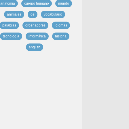
anatomía
cuerpo humano
mundo
animales
de
vocabulario
palabras
ordenadores
idiomas
tecnología
informática
historia
english