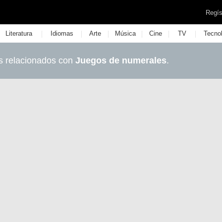
Regís
|
|
|
|
|
|
Literatura
Idiomas
Arte
Música
Cine
TV
Tecno
s relacionados con
Juegos de numerales
.