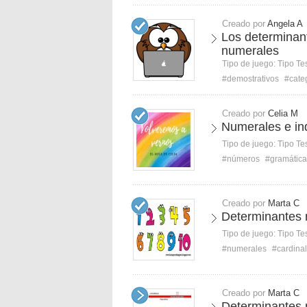
Creado por
Angela A
Los determinan
numerales
Tipo de juego:
Tipo Te
#demostrativos
#cate
Creado por
Celia M
Numerales e in
Tipo de juego:
Tipo Te
#números
#gramática
Creado por
Marta C
Determinantes 
Tipo de juego:
Tipo Te
#numerales
#cardina
Creado por
Marta C
Determinantes 