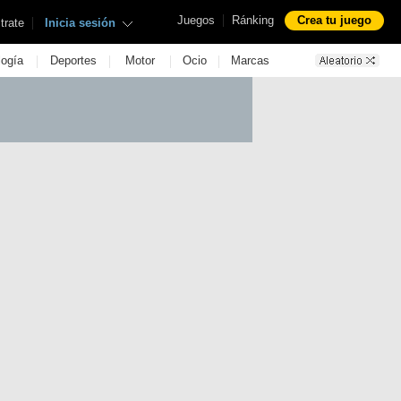
|
Juegos
Ránking
Crea tu juego
|
trate
Inicia sesión
|
|
|
|
logía
Deportes
Motor
Ocio
Marcas