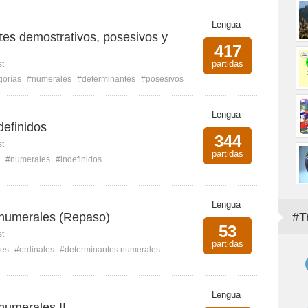
Lengua
tes demostrativos, posesivos y
417
partidas
st
gorías
#numerales
#determinantes
#posesivos
Lengua
definidos
344
st
partidas
#numerales
#indefinidos
Lengua
numerales (Repaso)
#T
53
st
partidas
les
#ordinales
#determinantes numerales
Lengua
numerales II