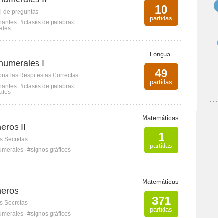
10
l de preguntas
partidas
nantes
#clases de palabras
ales
Lengua
numerales I
49
ona las Respuestas Correctas
partidas
nantes
#clases de palabras
ales
Matemáticas
eros II
1
s Secretas
partidas
umerales
#signos gráficos
Matemáticas
meros
371
s Secretas
partidas
umerales
#signos gráficos