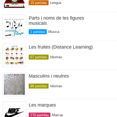
18 partidas
Lengua
Parts i noms de les figures
musicals
1 partidas
Música
Les fruites (Distance Learning)
67 partidas
Idiomas
Masculins i neutres
98 partidas
Idiomas
Les marques
179 partidas
Marcas