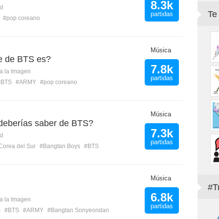
8.3k
st
Te
partidas
#pop coreano
Música
e de BTS es?
7.8k
ca la Imagen
partidas
#BTS
#ARMY
#pop coreano
Música
deberías saber de BTS?
7.3k
st
partidas
Corea del Sur
#Bangtan Boys
#BTS
Música
#T
6.8k
ca la Imagen
partidas
s
#BTS
#ARMY
#Bangtan Sonyeondan