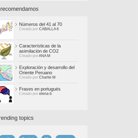
 recomendamos
Números del 41 al 70
Creado por
CABALLA 6
Características de la
asimilación de CO2
Creado por
ANA M
Exploración y desarrollo del
Oriente Peruano
Creado por
Charlie M
Frases en portugués
Creado por
elena b
rending topics