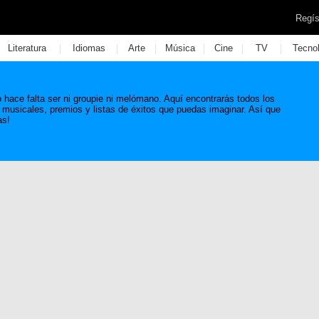
Regís
|
|
|
|
|
|
Literatura
Idiomas
Arte
Música
Cine
TV
Tecno
hace falta ser ni groupie ni melómano. Aquí encontrarás todos los
 musicales, premios y listas de éxitos que puedas imaginar. Así que
as!