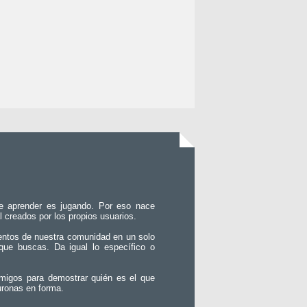
e aprender es jugando. Por eso nace
l creados por los propios usuarios.
entos de nuestra comunidad en un solo
que buscas. Da igual lo específico o
migos para demostrar quién es el que
uronas en forma.