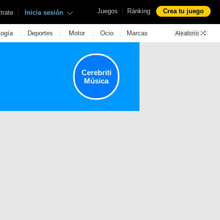
|
Juegos
Ránking
Crea tu juego
|
trate
Inicia sesión
|
|
|
|
logía
Deportes
Motor
Ocio
Marcas
Cerebriti
Música