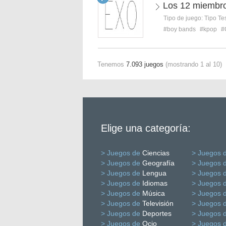
Los 12 miembr
Tipo de juego:
Tipo Te
#boy bands
#kpop
#
Tenemos
7.093 juegos
(mostrando 1 al 10)
Elige una categoría:
> Juegos de
Ciencias
> Juegos 
> Juegos de
Geografía
> Juegos 
> Juegos de
Lengua
> Juegos 
> Juegos de
Idiomas
> Juegos 
> Juegos de
Música
> Juegos 
> Juegos de
Televisión
> Juegos 
> Juegos de
Deportes
> Juegos 
> Juegos de
Ocio
> Juegos 