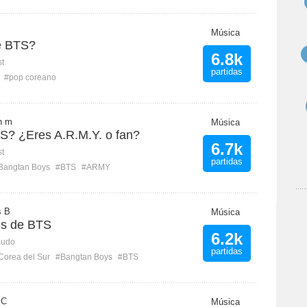
Música
e BTS?
6.8k
st
partidas
#pop coreano
n m
Música
? ¿Eres A.R.M.Y. o fan?
6.7k
st
partidas
Bangtan Boys
#BTS
#ARMY
s B
Música
es de BTS
6.2k
mudo
partidas
Corea del Sur
#Bangtan Boys
#BTS
 C
Música