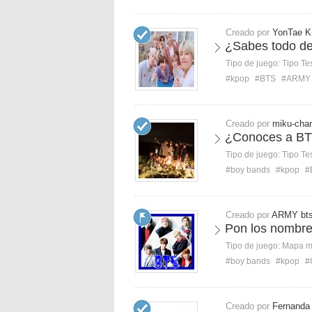
Creado por
YonTae K
¿Sabes todo d
Tipo de juego:
Tipo Te
#kpop
#BTS
#ARMY
Creado por
miku-cha
¿Conoces a BTS
Tipo de juego:
Tipo Te
#boy bands
#kpop
#
Creado por
ARMY bt
Pon los nombr
Tipo de juego:
Mapa 
#boy bands
#kpop
#
Creado por
Fernanda