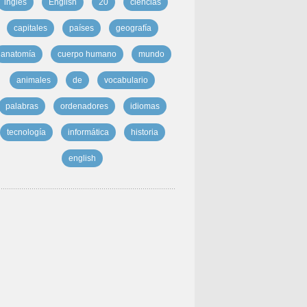
inglés
English
20
ciencias
capitales
países
geografía
anatomía
cuerpo humano
mundo
animales
de
vocabulario
palabras
ordenadores
idiomas
tecnología
informática
historia
english