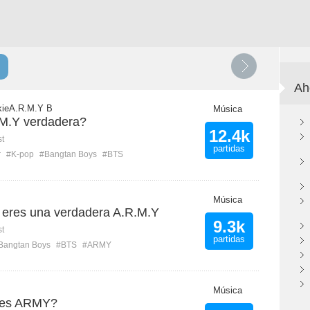
Ah
ieA.R.M.Y B
Música
M.Y verdadera?
12.4k
st
partidas
r
#K-pop
#Bangtan Boys
#BTS
Música
eres una verdadera A.R.M.Y
9.3k
st
partidas
Bangtan Boys
#BTS
#ARMY
Música
eres ARMY?