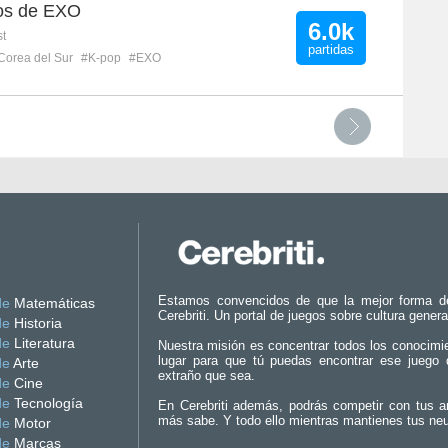
os de EXO
6.0k
st
partidas
Corea del Sur
#K-pop
#EXO
Estamos convencidos de que la mejor forma d
de
Matemáticas
Cerebriti. Un portal de juegos sobre cultura genera
de
Historia
de
Literatura
Nuestra misión es concentrar todos los conocimi
lugar para que tú puedas encontrar ese juego 
de
Arte
extraño que sea.
de
Cine
de
Tecnología
En Cerebriti además, podrás competir con tus a
más sabe. Y todo ello mientras mantienes tus ne
de
Motor
de
Marcas