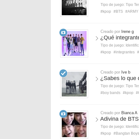
Tipo de juego:
Tipo Te
#kpop
#BTS
#ARMY
Creado por
Irene g
¿Qué integrant
Tipo de juego:
Identifi
#kpop
#integrantes
Creado por
Ive b
¿Sabes lo que 
Tipo de juego:
Tipo Te
#boy bands
#kpop
#
Creado por
Bianca A
Adivina de BTS
Tipo de juego:
Identifi
#kpop
#Bangtan Boy