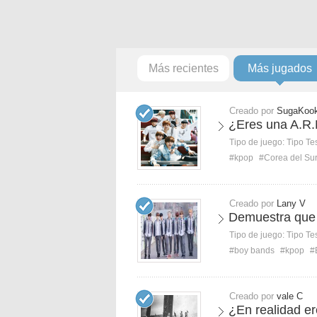
Más recientes
Más jugados
Creado por
SugaKook
¿Eres una A.R.
Tipo de juego:
Tipo Te
#kpop
#Corea del Su
Creado por
Lany V
Demuestra que 
Tipo de juego:
Tipo Te
#boy bands
#kpop
#
Creado por
vale C
¿En realidad 