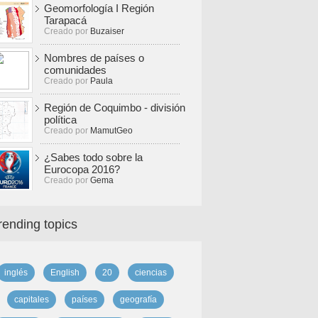
Geomorfología I Región
Tarapacá
Creado por
Buzaiser
Nombres de países o
comunidades
Creado por
Paula
Región de Coquimbo - división
política
Creado por
MamutGeo
¿Sabes todo sobre la
Eurocopa 2016?
Creado por
Gema
rending topics
inglés
English
20
ciencias
capitales
países
geografía