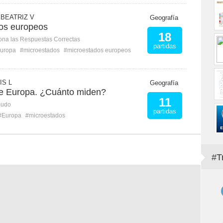
BEATRIZ V
Geografía
os europeos
18
ona las Respuestas Correctas
partidas
uropa
#microestados
#microestados europeos
IS L
Geografía
e Europa. ¿Cuánto miden?
11
mudo
partidas
#Europa
#microestados
#T