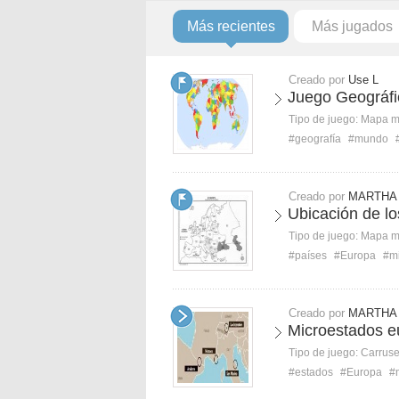
Más recientes
Más jugados
Creado por
Use L
Juego Geográfi
Tipo de juego:
Mapa 
#geografía
#mundo
Creado por
MARTHA 
Ubicación de l
Tipo de juego:
Mapa 
#países
#Europa
#m
Creado por
MARTHA 
Microestados e
Tipo de juego:
Carruse
#estados
#Europa
#