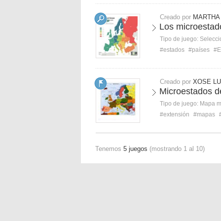
Creado por
MARTHA 
Los microestad
Tipo de juego:
Selecci
#estados
#países
#E
Creado por
XOSE LU
Microestados d
Tipo de juego:
Mapa 
#extensión
#mapas
Tenemos
5 juegos
(mostrando 1 al 10)