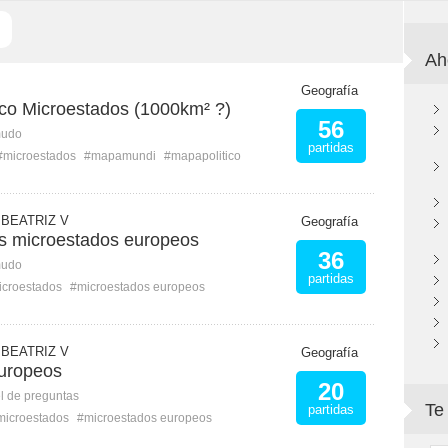
Ah
Geografía
co Microestados (1000km² ?)
56
mudo
partidas
#microestados
#mapamundi
#mapapolitico
BEATRIZ V
Geografía
os microestados europeos
36
mudo
partidas
icroestados
#microestados europeos
BEATRIZ V
Geografía
uropeos
20
l de preguntas
Te
partidas
microestados
#microestados europeos