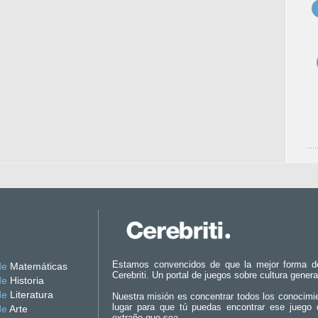
Estamos convencidos de que la mejor forma d
de
Matemáticas
Cerebriti. Un portal de juegos sobre cultura genera
de
Historia
de
Literatura
Nuestra misión es concentrar todos los conocimi
lugar para que tú puedas encontrar ese juego 
de
Arte
extraño que sea.