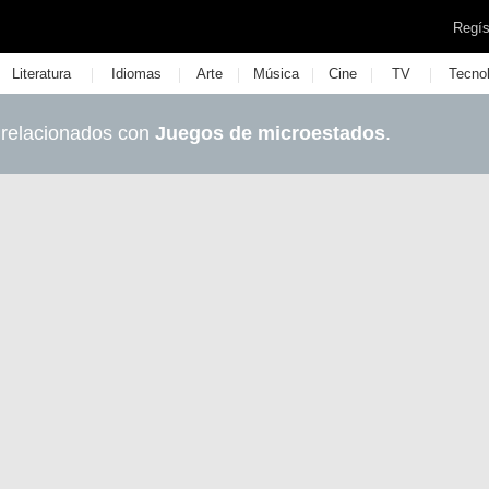
Regís
|
|
|
|
|
|
Literatura
Idiomas
Arte
Música
Cine
TV
Tecno
 relacionados con
Juegos de microestados
.