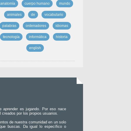
anatomía
cuerpo humano
mundo
animales
de
vocabulario
palabras
ordenadores
idiomas
tecnología
informática
historia
english
e aprender es jugando. Por eso nace
l creados por los propios usuarios.
entos de nuestra comunidad en un solo
que buscas. Da igual lo específico o