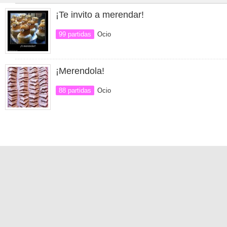
¡Te invito a merendar!
99 partidas
Ocio
¡Merendola!
88 partidas
Ocio