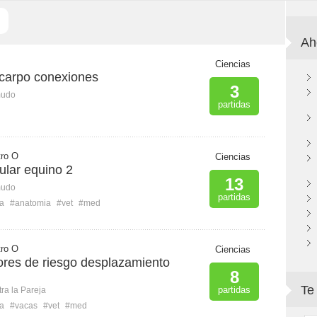
Ah
Ciencias
carpo conexiones
3
mudo
partidas
tro O
Ciencias
ular equino 2
13
mudo
partidas
a
#anatomia
#vet
#med
tro O
Ciencias
tores de riesgo desplazamiento
8
Te
partidas
ra la Pareja
a
#vacas
#vet
#med