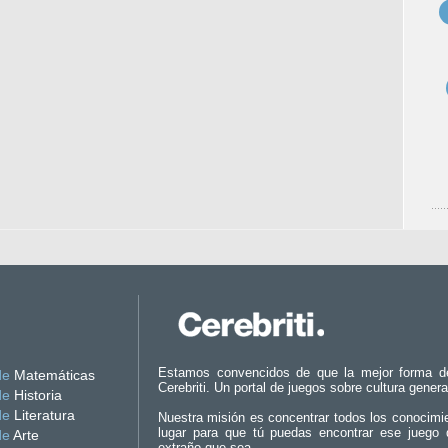
Estamos convencidos de que la mejor forma d
de
Matemáticas
Cerebriti. Un portal de juegos sobre cultura genera
de
Historia
de
Literatura
Nuestra misión es concentrar todos los conocimi
lugar para que tú puedas encontrar ese juego 
de
Arte
extraño que sea.