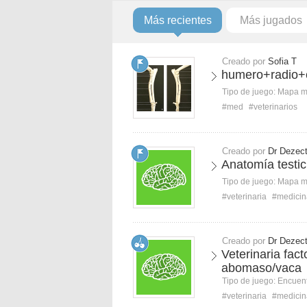
Más recientes
Más jugados
Creado por
Sofia T
humero+radio+
Tipo de juego:
Mapa 
#med
#veterinarios
Creado por
Dr Dezec
Anatomía testic
Tipo de juego:
Mapa 
#veterinaria
#medicin
Creado por
Dr Dezec
Veterinaria fac
abomaso/vaca
Tipo de juego:
Encuent
#veterinaria
#medicin