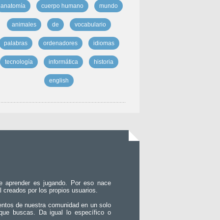
anatomía
cuerpo humano
mundo
animales
de
vocabulario
palabras
ordenadores
idiomas
tecnología
informática
historia
english
e aprender es jugando. Por eso nace
l creados por los propios usuarios.
entos de nuestra comunidad en un solo
que buscas. Da igual lo específico o