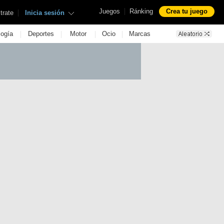
|
Juegos
Ránking
Crea tu juego
|
trate
Inicia sesión
|
|
|
|
logía
Deportes
Motor
Ocio
Marcas