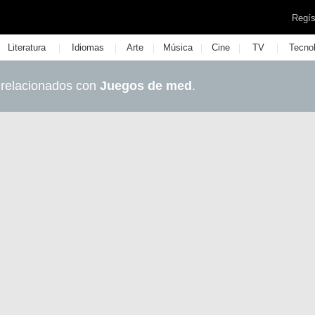
Regís
|
|
|
|
|
|
Literatura
Idiomas
Arte
Música
Cine
TV
Tecno
 relacionados con
Juegos de med
.