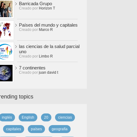
Barricada Grupo
Creado por
Horizon T
Países del mundo y capitales
Creado por
Marco R
las ciencias de la salud parcial
uno
Creado por
Limbo R
7 continentes
Creado por
juan david t
rending topics
inglés
English
20
ciencias
capitales
países
geografía