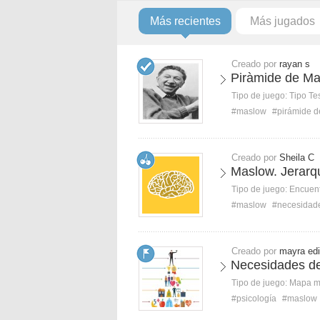
Más recientes
Más jugados
Creado por
rayan s
Piràmide de Mas
Tipo de juego:
Tipo Te
#maslow
#pirámide 
Creado por
Sheila C
Maslow. Jerarq
Tipo de juego:
Encuent
#maslow
#necesidad
Creado por
mayra edi
Necesidades de
Tipo de juego:
Mapa 
#psicología
#maslow