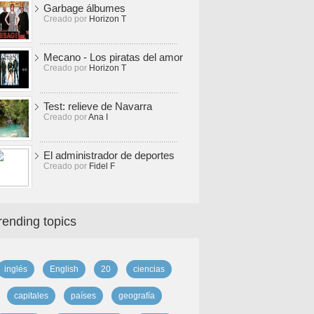
Garbage álbumes
Creado por
Horizon T
Mecano - Los piratas del amor
Creado por
Horizon T
Test: relieve de Navarra
Creado por
Ana I
El administrador de deportes
Creado por
Fidel F
rending topics
inglés
English
20
ciencias
capitales
países
geografía