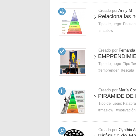
Creado por
Anny M
Relaciona las 
Tipo de juego:
Encuent
#maslow
Creado por
Fernanda
EMPRENDIMI
Tipo de juego:
Tipo Te
#emprender
#escala
Creado por
María Co
PIRÁMIDE DE
Tipo de juego:
Palabra
#maslow
#motivación
Creado por
Cynthia A
Pirámide de Ma