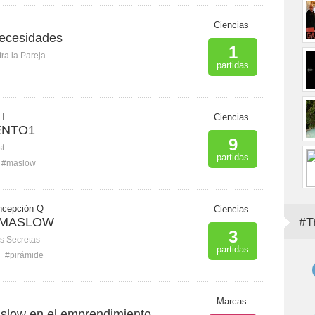
Ciencias
necesidades
1
ra la Pareja
partidas
 T
Ciencias
ENTO1
9
st
partidas
#maslow
ncepción Q
Ciencias
 MASLOW
#T
3
s Secretas
partidas
#pirámide
Marcas
slow en el emprendimiento