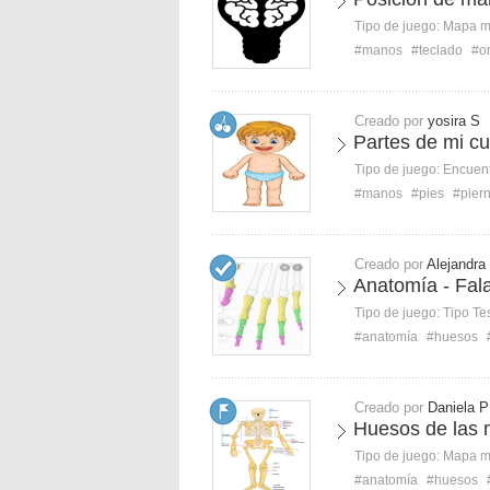
Tipo de juego:
Mapa 
#manos
#teclado
#o
Creado por
yosira S
Partes de mi cu
Tipo de juego:
Encuent
#manos
#pies
#pier
Creado por
Alejandra
Anatomía - Fal
Tipo de juego:
Tipo Te
#anatomía
#huesos
Creado por
Daniela P
Huesos de las
Tipo de juego:
Mapa 
#anatomía
#huesos