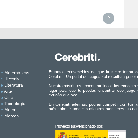
Estamos convencidos de que la mejor forma d
de
Matemáticas
Cerebriti. Un portal de juegos sobre cultura genera
de
Historia
de
Literatura
Nuestra misión es concentrar todos los conocimi
lugar para que tú puedas encontrar ese juego 
de
Arte
extraño que sea.
de
Cine
de
Tecnología
En Cerebriti además, podrás competir con tus a
más sabe. Y todo ello mientras mantienes tus ne
de
Motor
de
Marcas