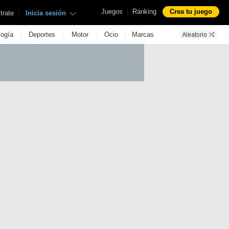
|
Juegos
Ránking
Crea tu juego
|
trate
Inicia sesión
|
|
|
|
logía
Deportes
Motor
Ocio
Marcas