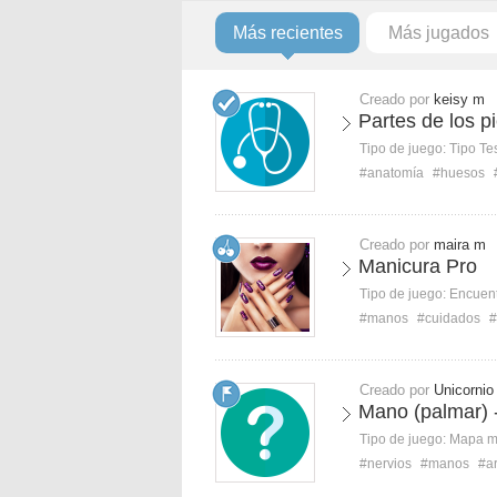
Más recientes
Más jugados
Creado por
keisy m
Partes de los p
Tipo de juego:
Tipo Te
#anatomía
#huesos
Creado por
maira m
Manicura Pro
Tipo de juego:
Encuent
#manos
#cuidados
#
Creado por
Unicornio
Mano (palmar) -
Tipo de juego:
Mapa 
#nervios
#manos
#ar