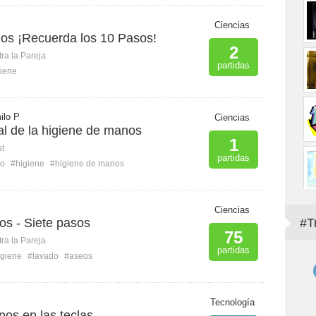
Ciencias
os ¡Recuerda los 10 Pasos!
2
ra la Pareja
partidas
iene
ilo P
Ciencias
al de la higiene de manos
1
st
partidas
eo
#higiene
#higiene de manos
Ciencias
s - Siete pasos
#T
75
ra la Pareja
partidas
igiene
#lavado
#aseos
Tecnología
os en las teclas