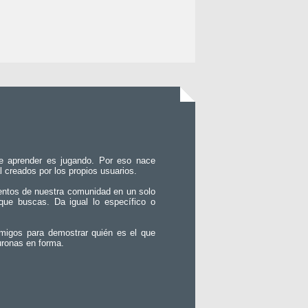
e aprender es jugando. Por eso nace
l creados por los propios usuarios.
entos de nuestra comunidad en un solo
que buscas. Da igual lo específico o
migos para demostrar quién es el que
uronas en forma.