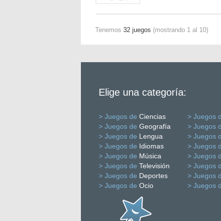
Tenemos
32 juegos
(mostrando 1 al 10)
Elige una categoría:
> Juegos de
Ciencias
> Juegos 
> Juegos de
Geografía
> Juegos 
> Juegos de
Lengua
> Juegos 
> Juegos de
Idiomas
> Juegos 
> Juegos de
Música
> Juegos 
> Juegos de
Televisión
> Juegos 
> Juegos de
Deportes
> Juegos 
> Juegos de
Ocio
> Juegos 