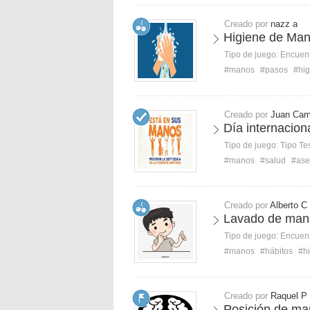
Creado por
nazz a
Higiene de Man
Tipo de juego:
Encuent
#manos
#pasos
#hig
Creado por
Juan Cam
Día internacion
Tipo de juego:
Tipo Te
#manos
#salud
#as
Creado por
Alberto C
Lavado de mano
Tipo de juego:
Encuent
#manos
#hábitos
#h
Creado por
Raquel P
Posición de man