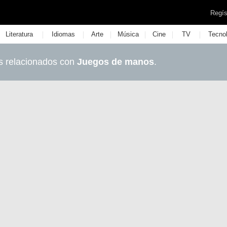
Regís
|
|
|
|
|
|
Literatura
Idiomas
Arte
Música
Cine
TV
Tecno
s relacionados con
Juegos de manos
.