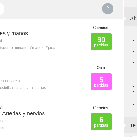
Ah
Ciencias
ies y manos
90
st
partidas
#cuerpo humano
#manos
#pies
Ocio
5
ra la Pareja
partidas
estética
#manicura
#uñas
 A
Ciencias
 Arterias y nervios
6
mudo
Te
partidas
terias