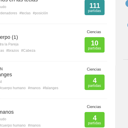
111
mudo
partidas
rdenadores
#teclas
#posición
Ciencias
erpo (1)
10
ra la Pareja
partidas
nas
#brazos
#Cabeza
 N
Ciencias
anges
4
st
partidas
#cuerpo humano
#manos
#falanges
Ciencias
 manos
4
mudo
partidas
#cuerpo humano
#manos