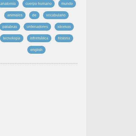
anatomía
cuerpo humano
mundo
animales
de
vocabulario
palabras
ordenadores
idiomas
tecnología
informática
historia
english