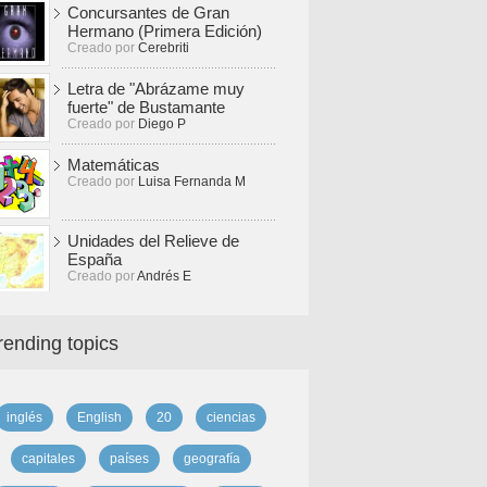
Concursantes de Gran
Hermano (Primera Edición)
Creado por
Cerebriti
Letra de "Abrázame muy
fuerte" de Bustamante
Creado por
Diego P
Matemáticas
Creado por
Luisa Fernanda M
Unidades del Relieve de
España
Creado por
Andrés E
rending topics
inglés
English
20
ciencias
capitales
países
geografía