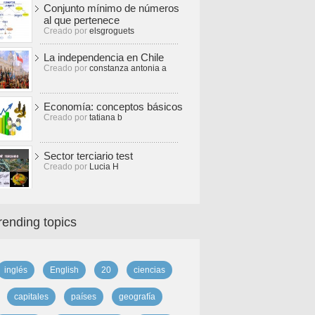
Conjunto mínimo de números
al que pertenece
Creado por
elsgroguets
La independencia en Chile
Creado por
constanza antonia a
Economía: conceptos básicos
Creado por
tatiana b
Sector terciario test
Creado por
Lucia H
rending topics
inglés
English
20
ciencias
capitales
países
geografía