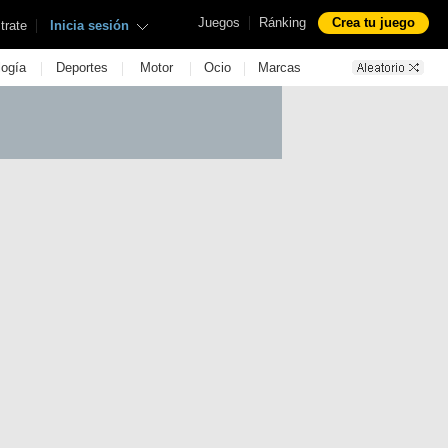
|
Juegos
Ránking
Crea tu juego
|
trate
Inicia sesión
|
|
|
|
logía
Deportes
Motor
Ocio
Marcas