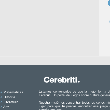
Estamos convencidos de que la mejor forma d
de
Matemáticas
Cerebriti. Un portal de juegos sobre cultura genera
de
Historia
de
Literatura
Nuestra misión es concentrar todos los conocimi
lugar para que tú puedas encontrar ese juego 
de
Arte
extraño que sea.