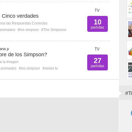
TV
 Cinco verdades
10
ona las Respuestas Correctas
partidas
 animados
#los simpson
#The Simpsons
iana p
TV
re de los Simpson?
27
ca la Imagen
partidas
s animados
#los simpson
#series tv
#T