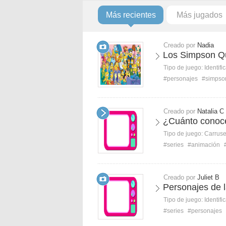
Más recientes
Más jugados
Creado por
Nadia
Los Simpson Qui
Tipo de juego:
Identifi
#personajes
#simpso
Creado por
Natalia C
¿Cuánto conoc
Tipo de juego:
Carruse
#series
#animación
Creado por
Juliet B
Personajes de 
Tipo de juego:
Identifi
#series
#personajes