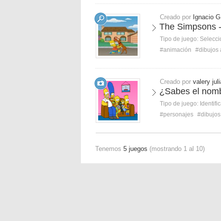
Creado por
Ignacio G
The Simpsons -
Tipo de juego:
Selecci
#animación
#dibujos
Creado por
valery jul
¿Sabes el nomb
Tipo de juego:
Identifi
#personajes
#dibujo
Tenemos
5 juegos
(mostrando 1 al 10)