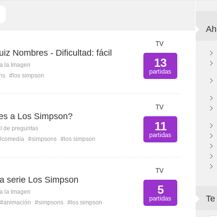
Ah
TV
z Nombres - Dificultad: fácil
13
ca la Imagen
partidas
ns
#los simpson
TV
es a Los Simpson?
11
l de preguntas
partidas
#comedia
#simpsons
#los simpson
TV
la serie Los Simpson
5
ca la Imagen
Te
partidas
#animación
#simpsons
#los simpson