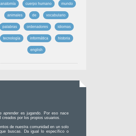
anatomía
cuerpo humano
mundo
animales
de
vocabulario
palabras
ordenadores
idiomas
tecnología
informática
historia
english
e aprender es jugando. Por eso nace
l creados por los propios usuarios.
entos de nuestra comunidad en un solo
que buscas. Da igual lo específico o