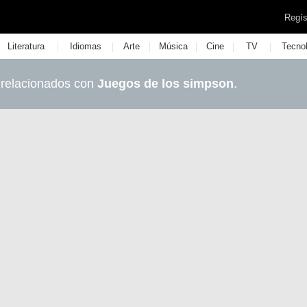
Regís
|
|
|
|
|
|
Literatura
Idiomas
Arte
Música
Cine
TV
Tecno
 relacionados con
Juegos de los simpson
.