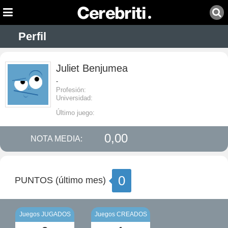
Perfil
Juliet Benjumea
-
Profesión:
Universidad:
Último juego:
0,00
NOTA MEDIA:
0
PUNTOS (último mes)
Juegos JUGADOS
Juegos CREADOS