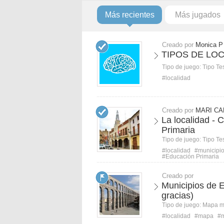
Más recientes
Más jugados
Creado por
Monica P
TIPOS DE LO
Tipo de juego:
Tipo Te
#localidad
Creado por
MARI C
La localidad - 
Primaria
Tipo de juego:
Tipo Te
#localidad
#municipi
#Educación Primaria
Creado por
Municipios de 
gracias)
Tipo de juego:
Mapa 
#localidad
#mapa
#m