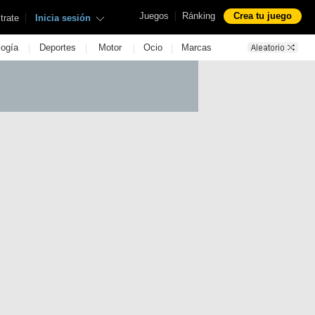
|
Juegos
Ránking
Crea tu juego
|
trate
Inicia sesión
|
|
|
|
logía
Deportes
Motor
Ocio
Marcas