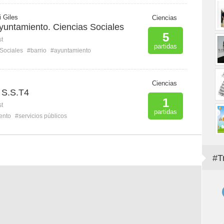
i Giles
Ciencias
ayuntamiento. Ciencias Sociales
5
st
partidas
Sociales
#barrio
#ayuntamiento
Ciencias
 S.S.T4
1
st
partidas
ento
#servicios públicos
#T