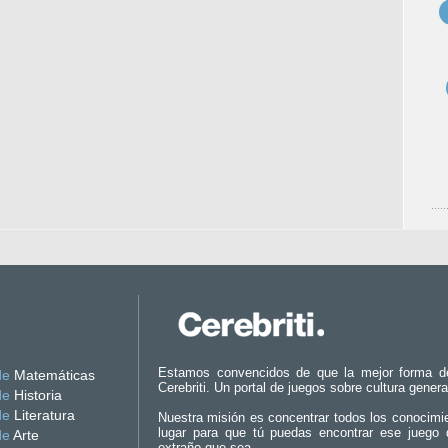
Estamos convencidos de que la mejor forma d
de
Matemáticas
Cerebriti. Un portal de juegos sobre cultura genera
de
Historia
de
Literatura
Nuestra misión es concentrar todos los conocimi
lugar para que tú puedas encontrar ese juego 
de
Arte
extraño que sea.