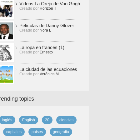
Videos La Oreja de Van Gogh
Creado por
Horizon T
Películas de Danny Glover
Creado por
Nora L
La ropa en francés (1)
Creado por
Ernesto
La ciudad de las ecuaciones
Creado por
Verónica M
rending topics
inglés
English
20
ciencias
capitales
países
geografía