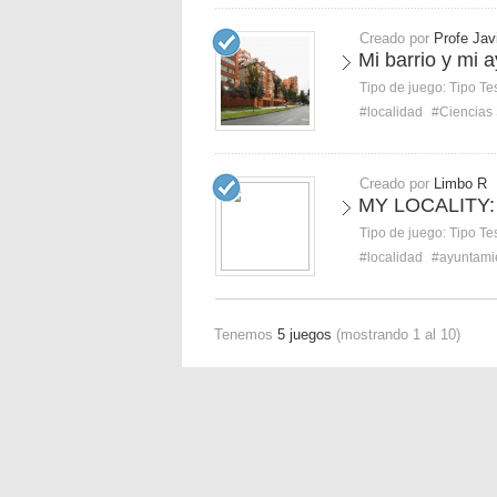
Creado por
Profe Jav
Mi barrio y mi 
Tipo de juego:
Tipo Te
#localidad
#Ciencias 
Creado por
Limbo R
MY LOCALITY:
Tipo de juego:
Tipo Te
#localidad
#ayuntami
Tenemos
5 juegos
(mostrando 1 al 10)