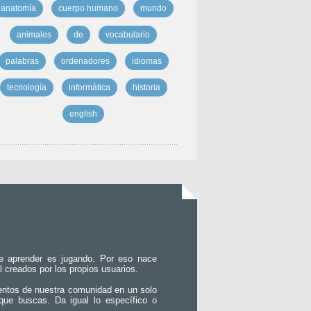
anatomía
cuerpo humano
mundo
animales
de
vocabulario
palabras
ordenadores
idiomas
tecnología
informática
historia
english
e aprender es jugando. Por eso nace
l creados por los propios usuarios.
entos de nuestra comunidad en un solo
que buscas. Da igual lo específico o