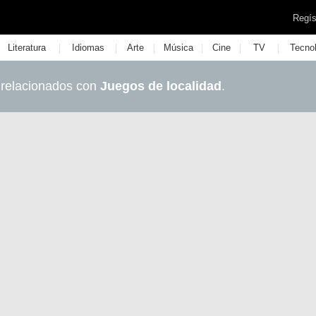
Regís
|
|
|
|
|
|
Literatura
Idiomas
Arte
Música
Cine
TV
Tecno
 relacionados con
Juegos de localidad
.