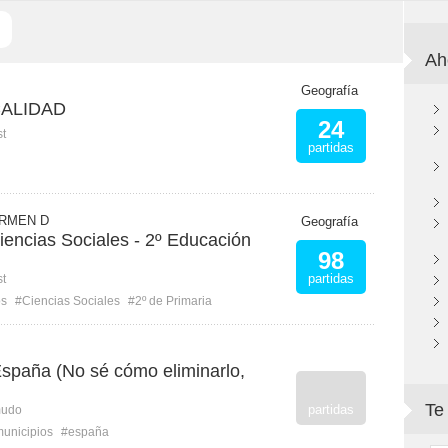
Ah
Geografía
CALIDAD
24
st
partidas
ARMEN D
Geografía
Ciencias Sociales - 2º Educación
98
partidas
st
os
#Ciencias Sociales
#2º de Primaria
España (No sé cómo eliminarlo,
Te
partidas
mudo
unicipios
#españa