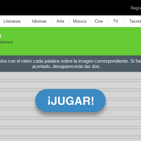
Regís
|
|
|
|
|
|
Literatura
Idiomas
Arte
Música
Cine
TV
Tecno
s
atómico
stra con el ratón cada palabra sobre la imagen correspondiente. Si ha
acertado, desaparecerán las dos.