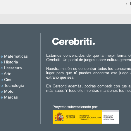
Estamos convencidos de que la mejor forma d
de
Matemáticas
Cerebriti. Un portal de juegos sobre cultura genera
de
Historia
de
Literatura
Nuestra misión es concentrar todos los conocimi
lugar para que tú puedas encontrar ese juego 
de
Arte
extraño que sea.
de
Cine
de
Tecnología
En Cerebriti además, podrás competir con tus a
más sabe. Y todo ello mientras mantienes tus ne
de
Motor
de
Marcas