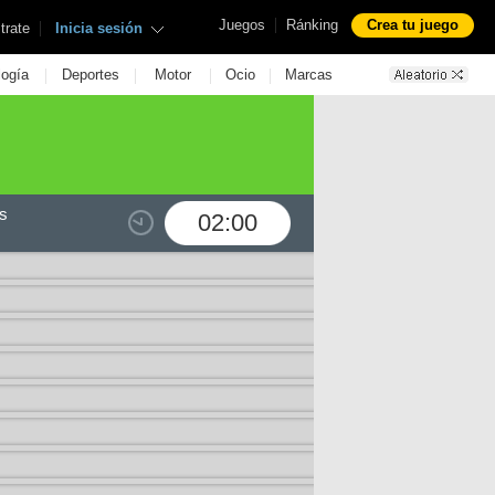
|
Juegos
Ránking
Crea tu juego
|
trate
Inicia sesión
|
|
|
|
logía
Deportes
Motor
Ocio
Marcas
s
02:00