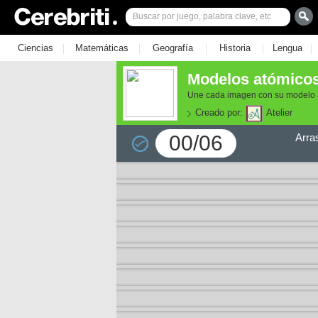
|
|
|
|
|
Ciencias
Matemáticas
Geografía
Historia
Lengua
Modelos atómico
Une cada imagen con su modelo 
Creado por:
Atelier
00/06
Arra