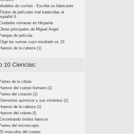
Modelos de coches - Escribe su fabricante
Títulos de películas mal traducidas al
español II
Ciudades romanas en Hispania
Obras principales de Miguel Ángel
Parejas de película
Elige las sumas cuyo resultado es 23
Huesos de la cabeza (1)
p 10 Ciencias:
Partes de la célula
Huesos del cuerpo humano (1)
Partes del corazón (1)
Elementos químicos y sus símbolos (1)
Huesos de la cabeza (1)
Huesos del cráneo (I)
Encontrando óxidos básicos.
Partes del microscopio
25 músculos del cuerpo