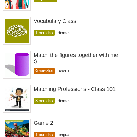
Vocabulary Class
1 partidas
Idiomas
Match the figures together with me
:)
9 partidas
Lengua
Matching Professions - Class 101
3 partidas
Idiomas
Game 2
1 partidas
Lengua