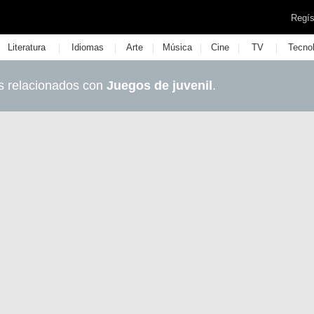
Regís
|
|
|
|
|
|
Literatura
Idiomas
Arte
Música
Cine
TV
Tecno
s relacionados con
Juegos de juvenil
.