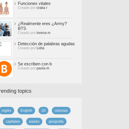
Funciones vitales
Creado por
craka r
¿Realmente eres ¿Army?
BTS
Creado por
lorena m
Detección de palabras agudas
Creado por
Lidia
Se escriben con b
Creado por
paola m
rending topics
inglés
English
20
ciencias
capitales
países
geografía