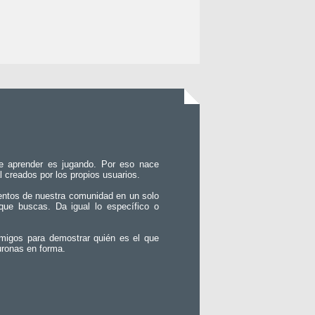
e aprender es jugando. Por eso nace
l creados por los propios usuarios.
entos de nuestra comunidad en un solo
que buscas. Da igual lo específico o
migos para demostrar quién es el que
uronas en forma.