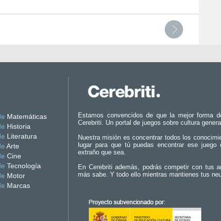
Estamos convencidos de que la mejor forma d
de
Matemáticas
Cerebriti. Un portal de juegos sobre cultura genera
de
Historia
de
Literatura
Nuestra misión es concentrar todos los conocimi
lugar para que tú puedas encontrar ese juego 
de
Arte
extraño que sea.
de
Cine
de
Tecnología
En Cerebriti además, podrás competir con tus a
más sabe. Y todo ello mientras mantienes tus ne
de
Motor
de
Marcas