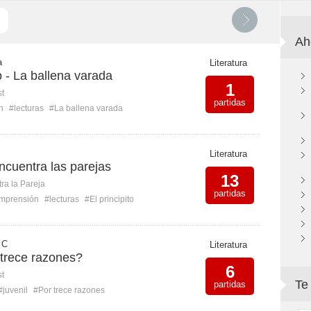
Ah
a
Literatura
o - La ballena varada
1
st
partidas
n
#lecturas
#La ballena varada
Literatura
Encuentra las parejas
13
ra la Pareja
partidas
mprensión
#lecturas
#El principito
 C
Literatura
 trece razones?
6
st
Te
partidas
#juvenil
#Por trece razones