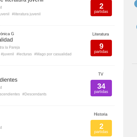
2
st
partidas
uvenil
#literatura juvenil
rónica G
Literatura
lidad
9
ra la Pareja
partidas
#juvenil
#lecturas
#Mago por casualidad
TV
dientes
34
st
partidas
scendientes
#Descendants
Historia
2
st
partidas