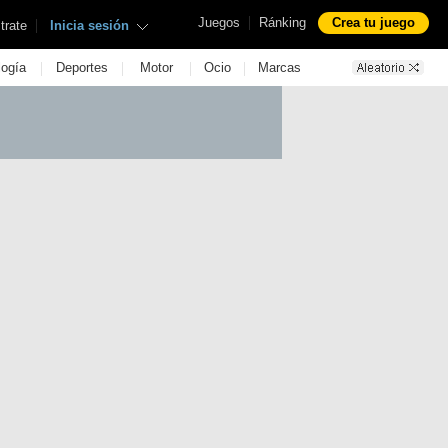
|
Juegos
Ránking
Crea tu juego
|
trate
Inicia sesión
|
|
|
|
logía
Deportes
Motor
Ocio
Marcas