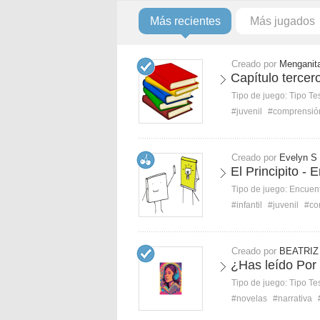
Más recientes
Más jugados
Creado por
Menganit
Capítulo tercer
Tipo de juego:
Tipo Te
#juvenil
#comprensió
Creado por
Evelyn S
El Principito - 
Tipo de juego:
Encuent
#infantil
#juvenil
#co
Creado por
BEATRIZ
¿Has leído Por
Tipo de juego:
Tipo Te
#novelas
#narrativa