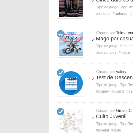
Tipo de juego:
Tipo Te
#autores
#autoras
#j
Creado por
Telma Ve
Mago por casua
Tipo de juego:
Encuent
#personajes
#infantil
Creado por
valery l
Test de Descen
Tipo de juego:
Tipo Te
#disney
#juvenil
#de
Creado por
Grover C
Culto Juvenil
Tipo de juego:
Tipo Te
#juvenil
#culto