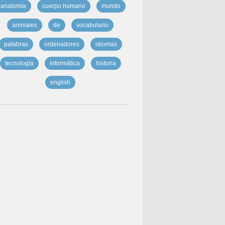
anatomía
cuerpo humano
mundo
animales
de
vocabulario
palabras
ordenadores
idiomas
tecnología
informática
historia
english