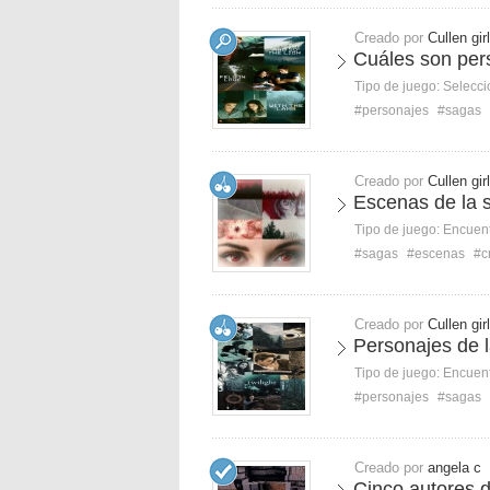
Creado por
Cullen girl
Cuáles son per
Tipo de juego:
Selecci
#personajes
#sagas
Creado por
Cullen girl
Escenas de la 
Tipo de juego:
Encuent
#sagas
#escenas
#c
Creado por
Cullen girl
Personajes de 
Tipo de juego:
Encuent
#personajes
#sagas
Creado por
angela c
Cinco autores de