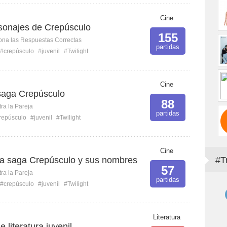
Cine
sonajes de Crepúsculo
155
ona las Respuestas Correctas
partidas
#crepúsculo
#juvenil
#Twilight
Cine
saga Crepúsculo
88
ra la Pareja
partidas
repúsculo
#juvenil
#Twilight
Cine
la saga Crepúsculo y sus nombres
#T
57
ra la Pareja
partidas
#crepúsculo
#juvenil
#Twilight
Literatura
 literatura juvenil