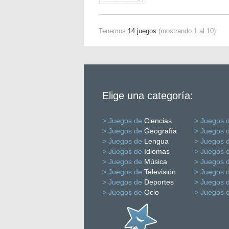
Tenemos
14 juegos
(mostrando 1 al 10)
Elige una categoría:
> Juegos de
Ciencias
> Juegos 
> Juegos de
Geografía
> Juegos 
> Juegos de
Lengua
> Juegos 
> Juegos de
Idiomas
> Juegos 
> Juegos de
Música
> Juegos 
> Juegos de
Televisión
> Juegos 
> Juegos de
Deportes
> Juegos 
> Juegos de
Ocio
> Juegos 