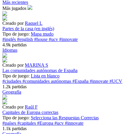
Más recientes
Más jugados
Creado por
Raquel L
Partes de la casa (en inglés)
Tipo de juego:
Mapa mudo
#inglés
#english
#house
#ucv
#innovate
4.9k partidas
Idiomas
Creado por
MARINA S
Las comunidades autónomas de España
Tipo de juego:
Lista en blanco
#ciudades
#comunidades autónomas
#España
#innovate
#UCV
1.2k partidas
Geografía
Creado por
Raúl F
Capitales de Europa correctas
Tipo de juego:
Selecciona las Respuestas Correctas
#países
#capitales
#Europa
#ucv
#innovate
1.1k partidas
Geografía