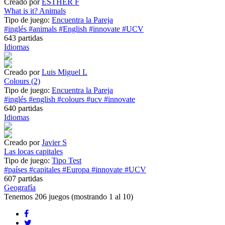
Creado por
ESTHER F
What is it? Animals
Tipo de juego:
Encuentra la Pareja
#inglés
#animals
#English
#innovate
#UCV
643 partidas
Idiomas
Creado por
Luis Miguel L
Colours (2)
Tipo de juego:
Encuentra la Pareja
#inglés
#english
#colours
#ucv
#innovate
640 partidas
Idiomas
Creado por
Javier S
Las locas capitales
Tipo de juego:
Tipo Test
#países
#capitales
#Europa
#innovate
#UCV
607 partidas
Geografía
Tenemos
206 juegos
(mostrando 1 al 10)