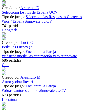
Creado por
Aranzazu E
Selecciona los ríos de España UCV
Tipo de juego:
Selecciona las Respuestas Correctas
#ríos
#España
#innovate
#UCV
741 partidas
Geografía
Creado por
Lucía G
Películas Disney (2)
Tipo de juego:
Encuentra la Pareja
#clásicos
#películas
#animación
#ucv
#innovate
686 partidas
Cine
Creado por
Alejandro M
Autor y obra literaria
Tipo de juego:
Encuentra la Pareja
#obras
#autores
#libros
#innovate
#UCV
673 partidas
Literatura