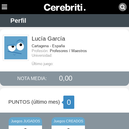
Perfil
Lucía García
Cartagena - España
Profesión:
Profesores / Maestros
Universidad:
Último juego:
0,00
NOTA MEDIA:
0
PUNTOS (último mes)
Juegos JUGADOS
Juegos CREADOS