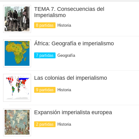
TEMA 7. Consecuencias del
Imperialismo
8 partidas
Historia
África: Geografía e imperialismo
7 partidas
Geografía
Las colonias del imperialismo
9 partidas
Historia
Expansión imperialista europea
2 partidas
Historia