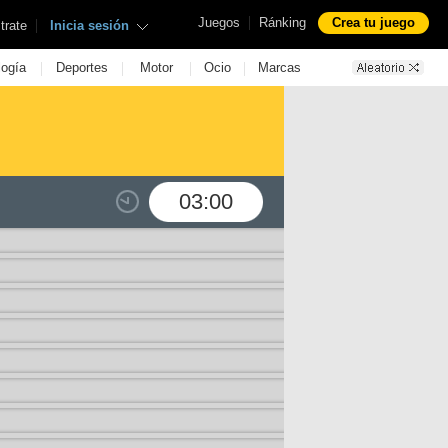
|
Juegos
Ránking
Crea tu juego
|
trate
Inicia sesión
|
|
|
|
logía
Deportes
Motor
Ocio
Marcas
03:00