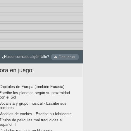
¿Has encontrado algún fallo?
ora en juego:
Capitales de Europa (también Eurasia)
Escribe los planetas según su proximidad
con el Sol
Vocalista y grupo musical - Escribe sus
nombres
Modelos de coches - Escribe su fabricante
Títulos de películas mal traducidas al
español II
Ciudades romanas en Hispania