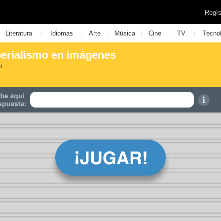
Regís
|
|
|
|
|
|
Literatura
Idiomas
Arte
Música
Cine
TV
Tecno
perialismo en imágenes
o