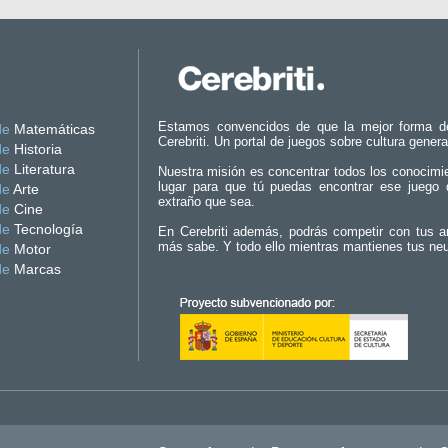
Estamos convencidos de que la mejor forma d
de
Matemáticas
Cerebriti. Un portal de juegos sobre cultura genera
de
Historia
de
Literatura
Nuestra misión es concentrar todos los conocimi
lugar para que tú puedas encontrar ese juego 
de
Arte
extraño que sea.
de
Cine
de
Tecnología
En Cerebriti además, podrás competir con tus a
más sabe. Y todo ello mientras mantienes tus ne
de
Motor
de
Marcas