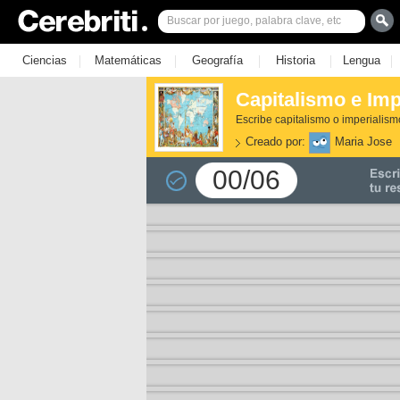
|
|
|
|
|
Ciencias
Matemáticas
Geografía
Historia
Lengua
Capitalismo e Im
Escribe capitalismo o imperialism
Creado por:
Maria Jose
00/06