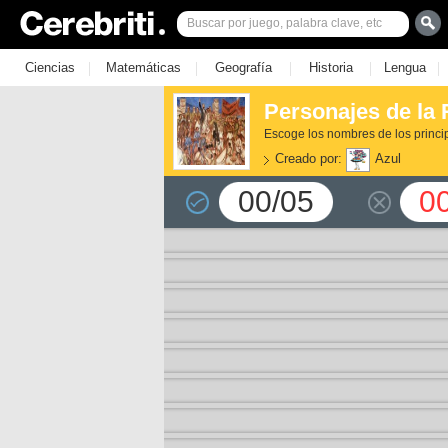
|
|
|
|
|
Ciencias
Matemáticas
Geografía
Historia
Lengua
Personajes de la
Escoge los nombres de los princi
Creado por:
Azul
00/05
0