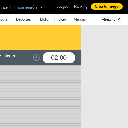
|
Juegos
Ránking
Crea tu juego
|
trate
Inicia sesión
|
|
|
|
logía
Deportes
Motor
Ocio
Marcas
 intenta
02:00