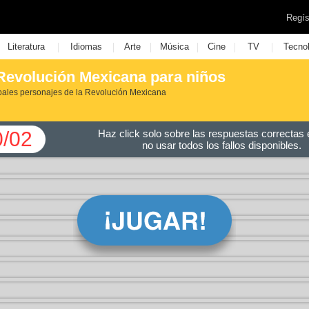
Regís
|
|
|
|
|
|
Literatura
Idiomas
Arte
Música
Cine
TV
Tecno
 Revolución Mexicana para niños
pales personajes de la Revolución Mexicana
0/02
Haz click solo sobre las respuestas correctas e
no usar todos los fallos disponibles.