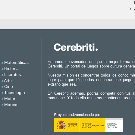
Estamos convencidos de que la mejor forma d
de
Matemáticas
Cerebriti. Un portal de juegos sobre cultura genera
de
Historia
de
Literatura
Nuestra misión es concentrar todos los conocimi
lugar para que tú puedas encontrar ese juego 
de
Arte
extraño que sea.
de
Cine
de
Tecnología
En Cerebriti además, podrás competir con tus a
más sabe. Y todo ello mientras mantienes tus ne
de
Motor
de
Marcas