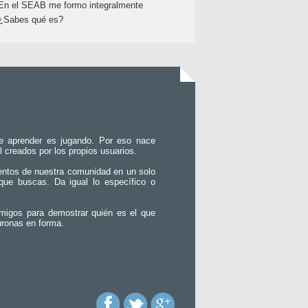
En el SEAB me formo integralmente
¿Sabes qué es?
e aprender es jugando. Por eso nace
l creados por los propios usuarios.
entos de nuestra comunidad en un solo
que buscas. Da igual lo específico o
migos para demostrar quién es el que
uronas en forma.