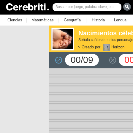
|
|
|
|
|
Ciencias
Matemáticas
Geografía
Historia
Lengua
Nacimientos céle
Señala cuáles de estos personaje
Creado por:
Horizon
00/09
0