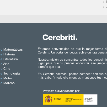
Estamos convencidos de que la mejor forma d
de
Matemáticas
Cerebriti. Un portal de juegos sobre cultura genera
de
Historia
de
Literatura
Nuestra misión es concentrar todos los conocimi
lugar para que tú puedas encontrar ese juego 
de
Arte
extraño que sea.
de
Cine
de
Tecnología
En Cerebriti además, podrás competir con tus a
más sabe. Y todo ello mientras mantienes tus ne
de
Motor
de
Marcas