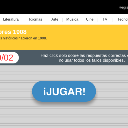
Regís
|
|
|
|
|
|
Literatura
Idiomas
Arte
Música
Cine
TV
Tecno
bres 1908
s históricos nacieron en 1908.
0/02
Haz click solo sobre las respuestas correctas e
no usar todos los fallos disponibles.