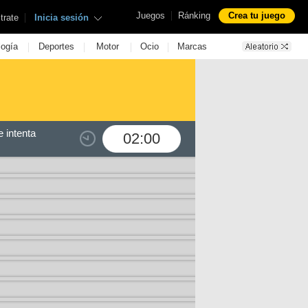
|
Juegos
Ránking
Crea tu juego
|
trate
Inicia sesión
|
|
|
|
logía
Deportes
Motor
Ocio
Marcas
 intenta
02:00