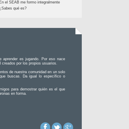
En el SEAB me formo integralmente
¿Sabes qué es?
e aprender es jugando. Por eso nace
l creados por los propios usuarios.
entos de nuestra comunidad en un solo
que buscas. Da igual lo específico o
migos para demostrar quién es el que
uronas en forma.