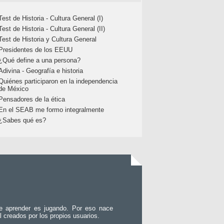
Test de Historia - Cultura General (I)
Test de Historia - Cultura General (II)
Test de Historia y Cultura General
Presidentes de los EEUU
¿Qué define a una persona?
Adivina - Geografía e historia
Quiénes participaron en la independencia
de México
Pensadores de la ética
En el SEAB me formo integralmente
¿Sabes qué es?
e aprender es jugando. Por eso nace
l creados por los propios usuarios.