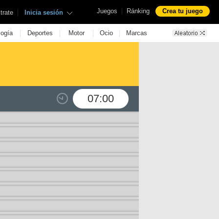
|
Juegos
Ránking
Crea tu juego
|
trate
Inicia sesión
|
|
|
|
logía
Deportes
Motor
Ocio
Marcas
07:00