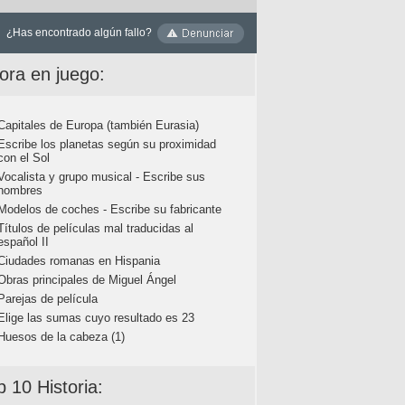
¿Has encontrado algún fallo?
ora en juego:
Capitales de Europa (también Eurasia)
Escribe los planetas según su proximidad
con el Sol
Vocalista y grupo musical - Escribe sus
nombres
Modelos de coches - Escribe su fabricante
Títulos de películas mal traducidas al
español II
Ciudades romanas en Hispania
Obras principales de Miguel Ángel
Parejas de película
Elige las sumas cuyo resultado es 23
Huesos de la cabeza (1)
p 10 Historia: