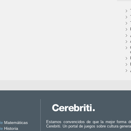
Estamos convencidos de que la mejor forma d
de
Matemáticas
Cerebriti. Un portal de juegos sobre cultura genera
de
Historia