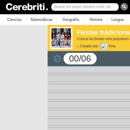
|
|
|
|
|
Ciencias
Matemáticas
Geografía
Historia
Lengua
Fiestas tradicion
Coloca las fiestas más populares
Creado por:
Ana
00/06