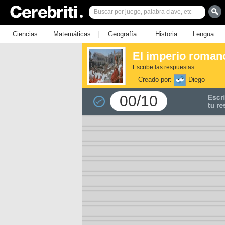
|
|
|
|
|
Ciencias
Matemáticas
Geografía
Historia
Lengua
El imperio romano
Escribe las respuestas
Creado por:
Diego
00/10