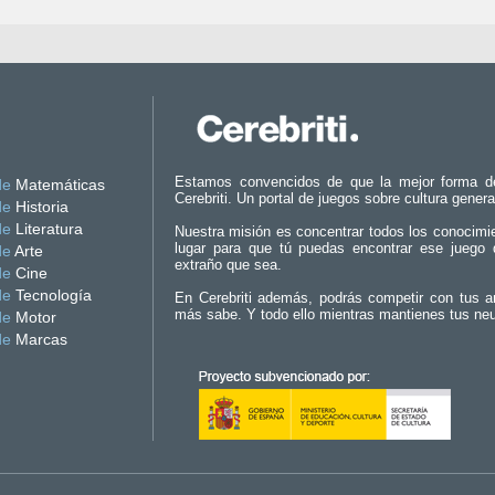
Estamos convencidos de que la mejor forma d
de
Matemáticas
Cerebriti. Un portal de juegos sobre cultura genera
de
Historia
de
Literatura
Nuestra misión es concentrar todos los conocimi
lugar para que tú puedas encontrar ese juego 
de
Arte
extraño que sea.
de
Cine
de
Tecnología
En Cerebriti además, podrás competir con tus a
más sabe. Y todo ello mientras mantienes tus ne
de
Motor
de
Marcas