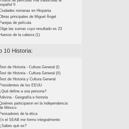
Títulos de películas mal traducidas al
español II
Ciudades romanas en Hispania
Obras principales de Miguel Ángel
Parejas de película
Elige las sumas cuyo resultado es 23
Huesos de la cabeza (1)
p 10 Historia:
Test de Historia - Cultura General (I)
Test de Historia - Cultura General (II)
Test de Historia y Cultura General
Presidentes de los EEUU
¿Qué define a una persona?
Adivina - Geografía e historia
Quiénes participaron en la independencia
de México
Pensadores de la ética
En el SEAB me formo integralmente
¿Sabes qué es?