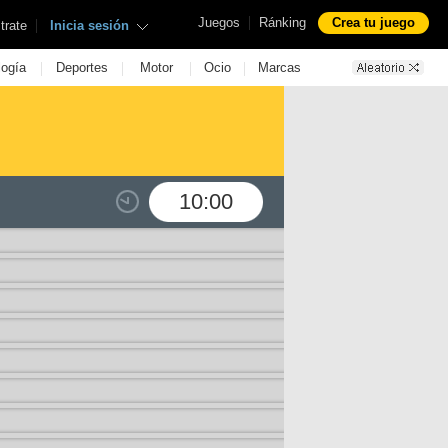
|
Juegos
Ránking
Crea tu juego
|
trate
Inicia sesión
|
|
|
|
logía
Deportes
Motor
Ocio
Marcas
10:00