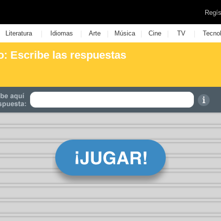
Regís
|
|
|
|
|
|
Literatura
Idiomas
Arte
Música
Cine
TV
Tecno
: Escribe las respuestas