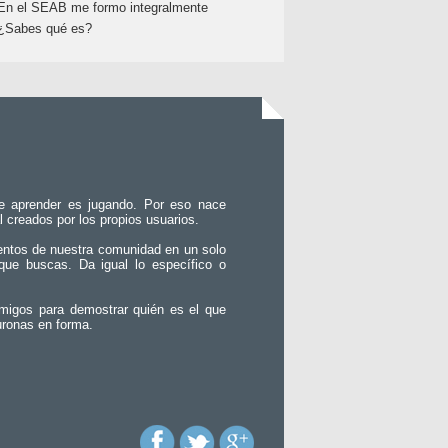
En el SEAB me formo integralmente
¿Sabes qué es?
e aprender es jugando. Por eso nace
l creados por los propios usuarios.
entos de nuestra comunidad en un solo
que buscas. Da igual lo específico o
migos para demostrar quién es el que
uronas en forma.