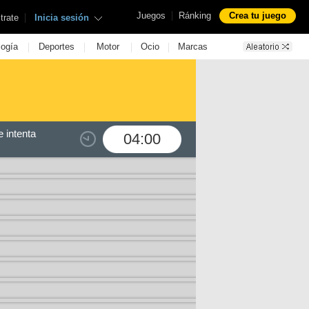
|
Juegos
Ránking
Crea tu juego
|
trate
Inicia sesión
|
|
|
|
logía
Deportes
Motor
Ocio
Marcas
 intenta
04:00