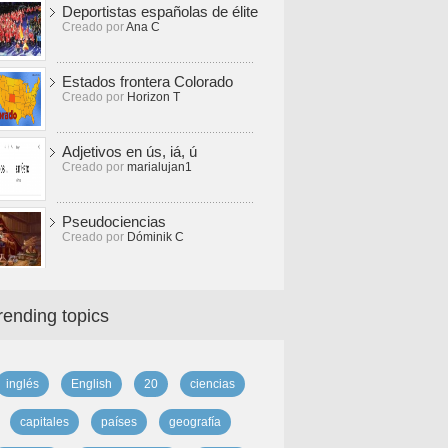
Deportistas españolas de élite
Creado por
Ana C
Estados frontera Colorado
Creado por
Horizon T
Adjetivos en ús, iá, ú
Creado por
marialujan1
Pseudociencias
Creado por
Dóminik C
rending topics
inglés
English
20
ciencias
capitales
países
geografía