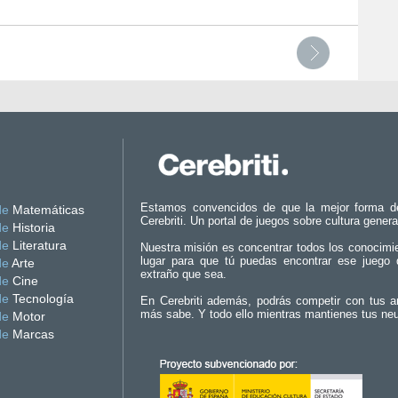
Estamos convencidos de que la mejor forma d
de
Matemáticas
Cerebriti. Un portal de juegos sobre cultura genera
de
Historia
de
Literatura
Nuestra misión es concentrar todos los conocimi
lugar para que tú puedas encontrar ese juego 
de
Arte
extraño que sea.
de
Cine
de
Tecnología
En Cerebriti además, podrás competir con tus a
más sabe. Y todo ello mientras mantienes tus ne
de
Motor
de
Marcas