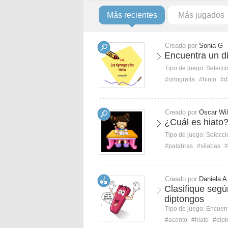
Más recientes
Más jugados
Creado por
Sonia G
Encuentra un d
Tipo de juego:
Selecci
#ortografía
#hiato
#d
Creado por
Oscar Wil
¿Cuál es hiato
Tipo de juego:
Selecci
#palabras
#sílabas
#
Creado por
Daniela A
Clasifique segú
diptongos
Tipo de juego:
Encuent
#acento
#hiato
#dip