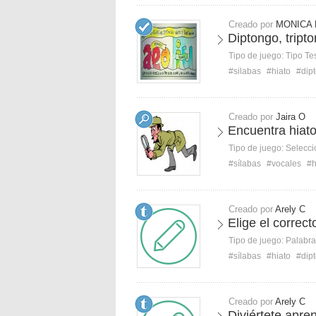
Creado por
MONICA 
Diptongo, tripto
Tipo de juego:
Tipo Te
#silabas
#hiato
#dip
Creado por
Jaira O
Encuentra hiat
Tipo de juego:
Selecci
#sílabas
#vocales
#h
Creado por
Arely C
Elige el correct
Tipo de juego:
Palabra
#sílabas
#hiato
#dip
Creado por
Arely C
Diviértete apre