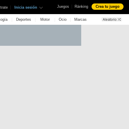
|
Juegos
Ránking
Crea tu juego
|
trate
Inicia sesión
|
|
|
|
logía
Deportes
Motor
Ocio
Marcas