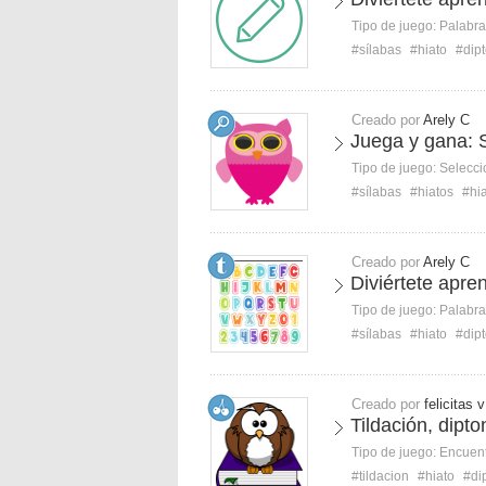
Tipo de juego:
Palabra
#sílabas
#hiato
#dip
Creado por
Arely C
Juega y gana: S
Tipo de juego:
Selecci
#sílabas
#hiatos
#hi
Creado por
Arely C
Diviértete apre
Tipo de juego:
Palabra
#sílabas
#hiato
#dip
Creado por
felicitas v
Tildación, dipto
Tipo de juego:
Encuent
#tildacion
#hiato
#di