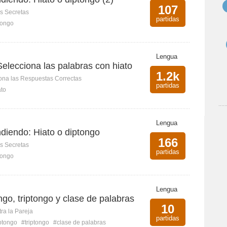
107
s Secretas
partidas
tongo
Lengua
elecciona las palabras con hiato
1.2k
ona las Respuestas Correctas
partidas
ato
Lengua
ndiendo: Hiato o diptongo
166
s Secretas
partidas
tongo
Lengua
ngo, triptongo y clase de palabras
10
ra la Pareja
partidas
ptongo
#triptongo
#clase de palabras