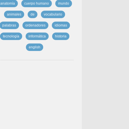
anatomía
cuerpo humano
mundo
animales
de
vocabulario
palabras
ordenadores
idiomas
tecnología
informática
historia
english