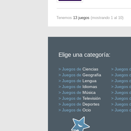
Tenemos
13 juegos
(mostrando 1 al 10)
Elige una categoría:
> Juegos de
Ciencias
> Juegos 
> Juegos de
Geografía
> Juegos 
> Juegos de
Lengua
> Juegos 
> Juegos de
Idiomas
> Juegos 
> Juegos de
Música
> Juegos 
> Juegos de
Televisión
> Juegos 
> Juegos de
Deportes
> Juegos 
> Juegos de
Ocio
> Juegos 