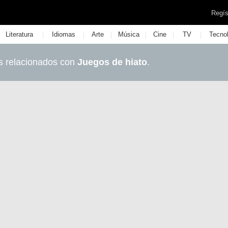
Regís
|
|
|
|
|
|
Literatura
Idiomas
Arte
Música
Cine
TV
Tecno
s relacionados con
Juegos de hiato
.