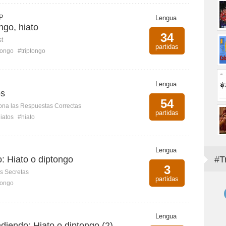
P
Lengua
ngo, hiato
34
st
partidas
tongo
#triptongo
Lengua
os
54
ona las Respuestas Correctas
partidas
iatos
#hiato
Lengua
o: Hiato o diptongo
#T
3
s Secretas
partidas
tongo
Lengua
ndiendo: Hiato o diptongo (2)