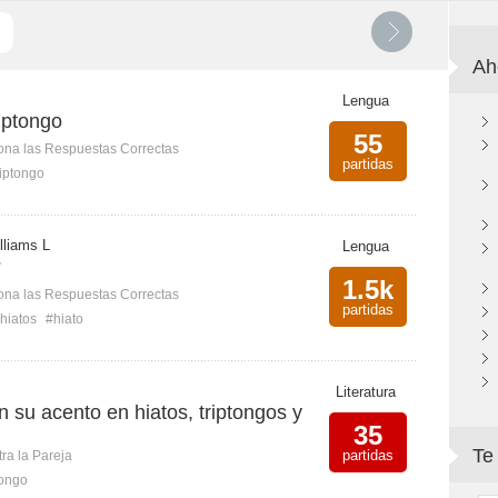
Ah
Lengua
iptongo
55
ona las Respuestas Correctas
partidas
iptongo
lliams L
Lengua
?
1.5k
ona las Respuestas Correctas
partidas
hiatos
#hiato
Literatura
n su acento en hiatos, triptongos y
35
Te
partidas
ra la Pareja
tongo