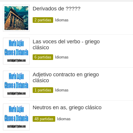
Derivados de ?????
2 partidas
Idiomas
Las voces del verbo - griego
clásico
6 partidas
Idiomas
Adjetivo contracto en griego
clásico
1 partidas
Idiomas
Neutros en as, griego clásico
48 partidas
Idiomas