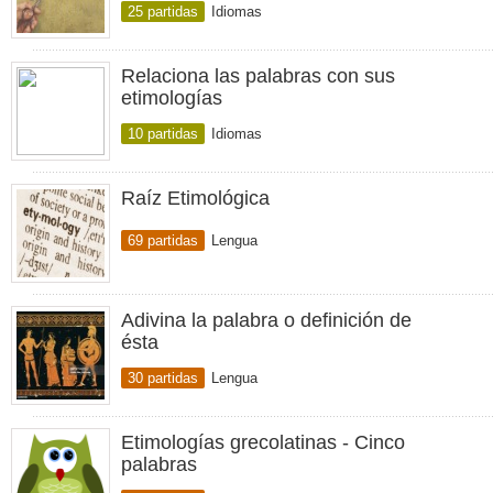
25 partidas
Idiomas
Relaciona las palabras con sus
etimologías
10 partidas
Idiomas
Raíz Etimológica
69 partidas
Lengua
Adivina la palabra o definición de
ésta
30 partidas
Lengua
Etimologías grecolatinas - Cinco
palabras