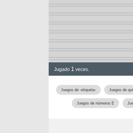
1
Jugado
veces.
gia
Juegos de -etiqueta-
Juegos de qu
Juegos de números E
Jue
!!