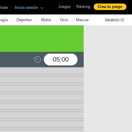
|
Juegos
Ránking
Crea tu juego
|
trate
Inicia sesión
|
|
|
|
logía
Deportes
Motor
Ocio
Marcas
05:00