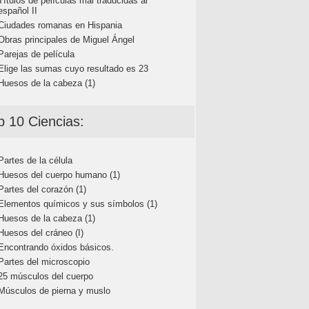
Títulos de películas mal traducidas al
español II
Ciudades romanas en Hispania
Obras principales de Miguel Ángel
Parejas de película
Elige las sumas cuyo resultado es 23
Huesos de la cabeza (1)
p 10 Ciencias:
Partes de la célula
Huesos del cuerpo humano (1)
Partes del corazón (1)
Elementos químicos y sus símbolos (1)
Huesos de la cabeza (1)
Huesos del cráneo (I)
Encontrando óxidos básicos.
Partes del microscopio
25 músculos del cuerpo
Músculos de pierna y muslo