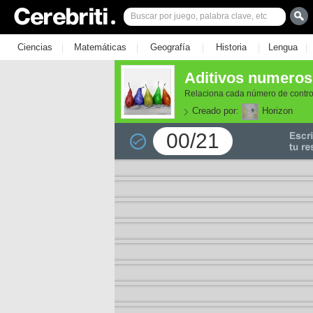
|
|
|
|
|
Ciencias
Matemáticas
Geografía
Historia
Lengua
Aditivos numeros 
Relaciona cada número de control
Creado por:
Horizon
00/21