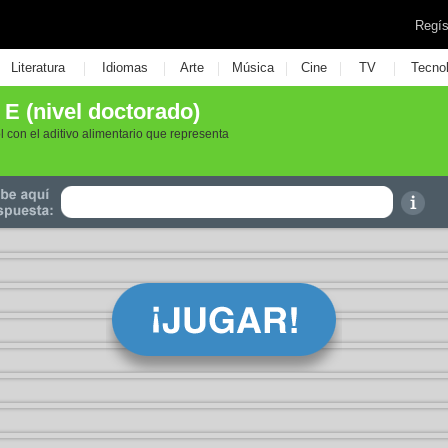
Regís
|
|
|
|
|
|
Literatura
Idiomas
Arte
Música
Cine
TV
Tecno
E (nivel doctorado)
 con el aditivo alimentario que representa