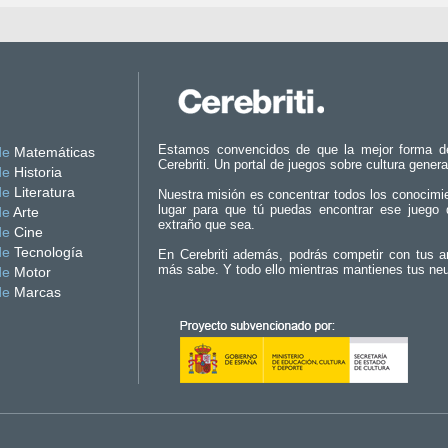
Estamos convencidos de que la mejor forma d
de
Matemáticas
Cerebriti. Un portal de juegos sobre cultura genera
de
Historia
de
Literatura
Nuestra misión es concentrar todos los conocimi
lugar para que tú puedas encontrar ese juego 
de
Arte
extraño que sea.
de
Cine
de
Tecnología
En Cerebriti además, podrás competir con tus a
más sabe. Y todo ello mientras mantienes tus ne
de
Motor
de
Marcas