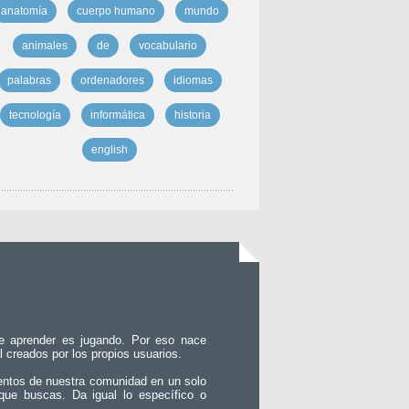
anatomía
cuerpo humano
mundo
animales
de
vocabulario
palabras
ordenadores
idiomas
tecnología
informática
historia
english
e aprender es jugando. Por eso nace
l creados por los propios usuarios.
entos de nuestra comunidad en un solo
que buscas. Da igual lo específico o