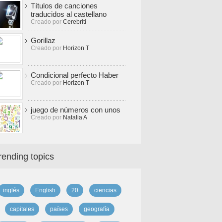
Títulos de canciones
traducidos al castellano
Creado por
Cerebriti
Gorillaz
Creado por
Horizon T
Condicional perfecto Haber
Creado por
Horizon T
juego de números con unos
Creado por
Natalia A
rending topics
inglés
English
20
ciencias
capitales
países
geografía