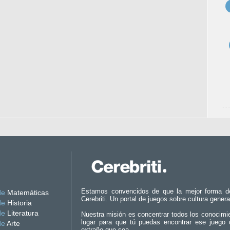
Estamos convencidos de que la mejor forma d
de
Matemáticas
Cerebriti. Un portal de juegos sobre cultura genera
de
Historia
de
Literatura
Nuestra misión es concentrar todos los conocimi
lugar para que tú puedas encontrar ese juego 
de
Arte
extraño que sea.