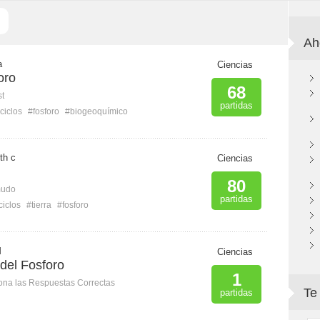
Ah
a
Ciencias
oro
68
st
partidas
ciclos
#fosforo
#biogeoquímico
th c
Ciencias
80
mudo
partidas
ciclos
#tierra
#fosforo
M
Ciencias
 del Fosforo
1
ona las Respuestas Correctas
Te
partidas