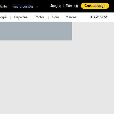
|
Juegos
Ránking
Crea tu juego
|
trate
Inicia sesión
|
|
|
|
logía
Deportes
Motor
Ocio
Marcas