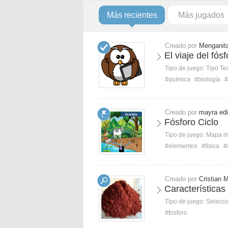
Más recientes
Más jugados
Creado por
Menganit
El viaje del fósf
Tipo de juego:
Tipo Te
#química
#biología
#
Creado por
mayra edi
Fósforo Ciclo
Tipo de juego:
Mapa 
#elementos
#física
#
Creado por
Cristian 
Características
Tipo de juego:
Selecci
#fosforo