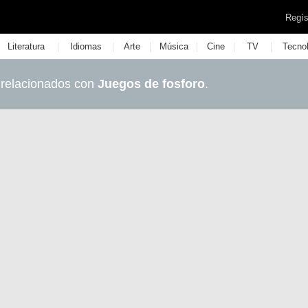
Regís
|
|
|
|
|
|
Literatura
Idiomas
Arte
Música
Cine
TV
Tecno
 relacionados con
Juegos de fosforo
.