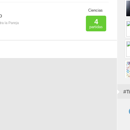
Ciencias
o
4
ra la Pareja
partidas
#T