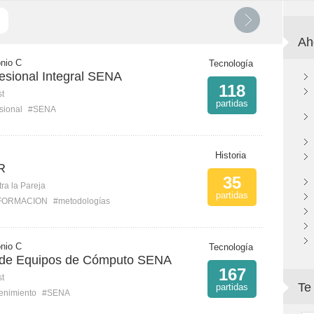
Ah
onio C
Tecnología
esional Integral SENA
118
st
partidas
sional
#SENA
Historia
R
35
ra la Pareja
partidas
FORMACION
#metodologías
onio C
Tecnología
 de Equipos de Cómputo SENA
167
st
Te
partidas
enimiento
#SENA