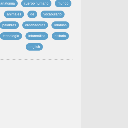
anatomía
cuerpo humano
mundo
animales
de
vocabulario
palabras
ordenadores
idiomas
tecnología
informática
historia
english