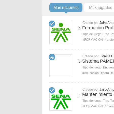
Más recientes
Más jugados
Creado por
Jairo Ant
Formación Prof
Tipo de juego:
Tipo Te
#FORMACION
#profe
Creado por
Fiorella C
Sistema PAME
Tipo de juego:
Encuent
#educación
#peru
#
Creado por
Jairo Ant
Mantenimiento
Tipo de juego:
Tipo Te
#FORMACION
#mant