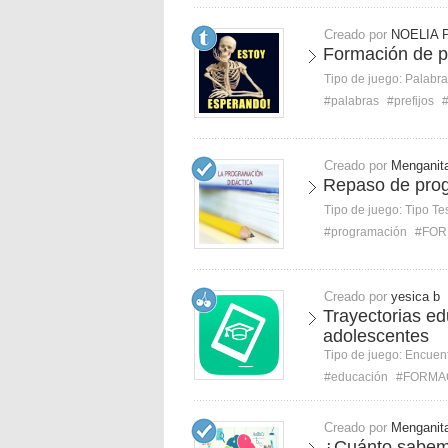
Creado por
NOELIA 
Formación de pa
Tipo de juego:
Palabra
#palabras
#prefijos
Creado por
Menganit
Repaso de prog
Tipo de juego:
Tipo Te
#programación
#FOR
Creado por
yesica b
Trayectorias ed
adolescentes
Tipo de juego:
Encuent
#educación
#FORMA
Creado por
Menganit
¿Cuánto sabem