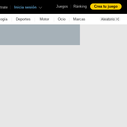
|
Juegos
Ránking
Crea tu juego
|
trate
Inicia sesión
|
|
|
|
logía
Deportes
Motor
Ocio
Marcas