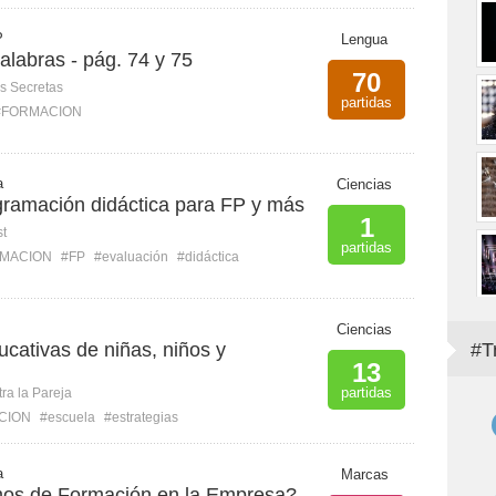
P
Lengua
labras - pág. 74 y 75
70
s Secretas
partidas
#FORMACION
a
Ciencias
ramación didáctica para FP y más
1
st
partidas
MACION
#FP
#evaluación
#didáctica
Ciencias
ucativas de niñas, niños y
#T
13
partidas
ra la Pareja
CION
#escuela
#estrategias
a
Marcas
os de Formación en la Empresa?