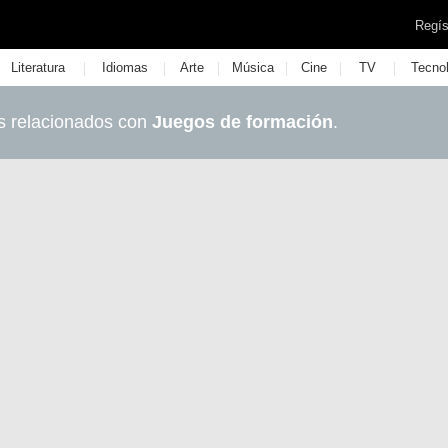
Regís
|
|
|
|
|
|
Literatura
Idiomas
Arte
Música
Cine
TV
Tecno
s relacionados con
Juegos de formación
.