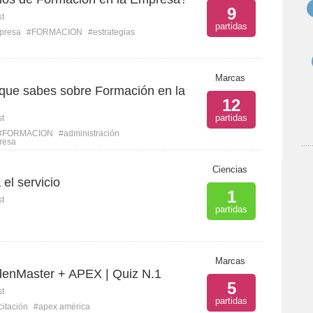
9
st
partidas
presa
#FORMACION
#estrategias
Marcas
que sabes sobre Formación en la
12
partidas
st
#FORMACION
#administración
resa
Ciencias
el servicio
1
st
partidas
Marcas
enMaster + APEX | Quiz N.1
5
st
partidas
itación
#apex américa