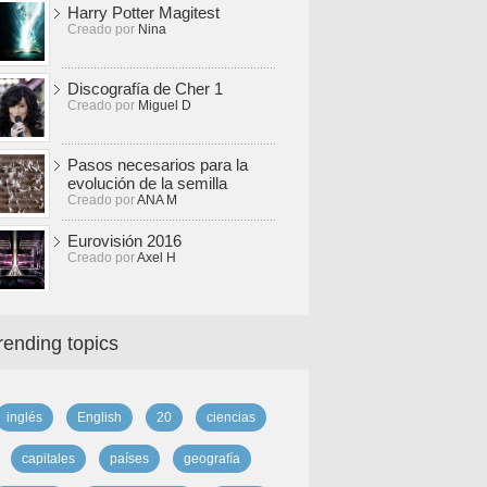
Harry Potter Magitest
Creado por
Nina
Discografía de Cher 1
Creado por
Miguel D
Pasos necesarios para la
evolución de la semilla
Creado por
ANA M
Eurovisión 2016
Creado por
Axel H
rending topics
inglés
English
20
ciencias
capitales
países
geografía