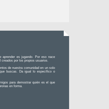
e aprender es jugando. Por eso nace
l creados por los propios usuarios.
entos de nuestra comunidad en un solo
que buscas. Da igual lo específico o
migos para demostrar quién es el que
uronas en forma.