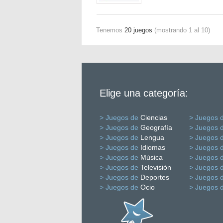
Tenemos
20 juegos
(mostrando 1 al 10)
Elige una categoría:
> Juegos de
Ciencias
> Juegos 
> Juegos de
Geografía
> Juegos 
> Juegos de
Lengua
> Juegos 
> Juegos de
Idiomas
> Juegos 
> Juegos de
Música
> Juegos 
> Juegos de
Televisión
> Juegos 
> Juegos de
Deportes
> Juegos 
> Juegos de
Ocio
> Juegos 