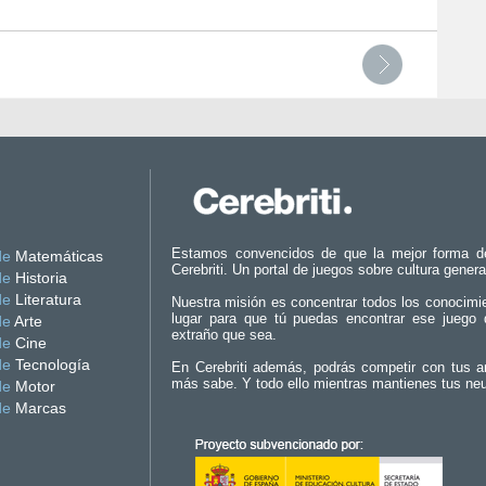
Estamos convencidos de que la mejor forma d
de
Matemáticas
Cerebriti. Un portal de juegos sobre cultura genera
de
Historia
de
Literatura
Nuestra misión es concentrar todos los conocimi
lugar para que tú puedas encontrar ese juego 
de
Arte
extraño que sea.
de
Cine
de
Tecnología
En Cerebriti además, podrás competir con tus a
más sabe. Y todo ello mientras mantienes tus ne
de
Motor
de
Marcas