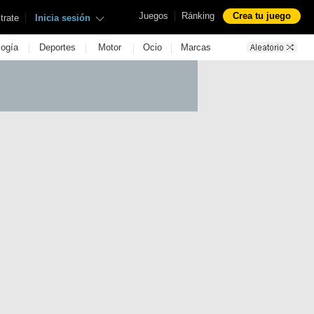
|
Juegos
Ránking
Crea tu juego
|
trate
Inicia sesión
|
|
|
|
logía
Deportes
Motor
Ocio
Marcas