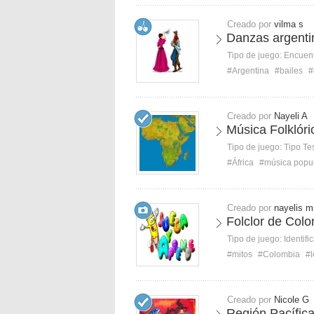
Creado por
vilma s
Danzas argenti
Tipo de juego:
Encuent
#Argentina
#bailes
#
Creado por
Nayeli A
Música Folklóri
Tipo de juego:
Tipo Te
#África
#música popu
Creado por
nayelis m
Folclor de Col
Tipo de juego:
Identifi
#mitos
#Colombia
#
Creado por
Nicole G
Región Pacífic