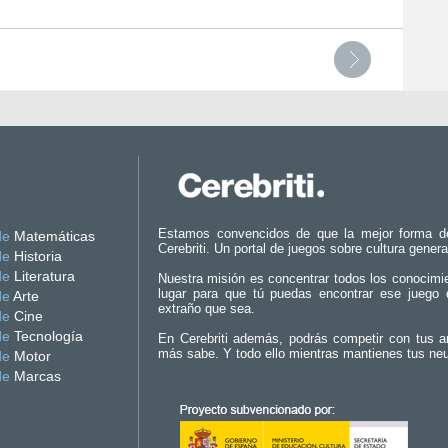
Estamos convencidos de que la mejor forma d
de
Matemáticas
Cerebriti. Un portal de juegos sobre cultura genera
de
Historia
de
Literatura
Nuestra misión es concentrar todos los conocimi
lugar para que tú puedas encontrar ese juego 
de
Arte
extraño que sea.
de
Cine
de
Tecnología
En Cerebriti además, podrás competir con tus a
más sabe. Y todo ello mientras mantienes tus ne
de
Motor
de
Marcas