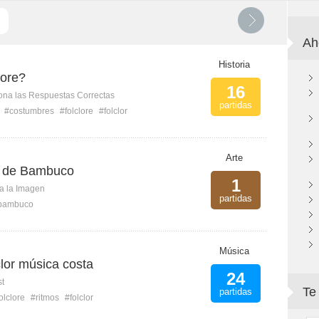
Ah
Historia
lore?
16
ona las Respuestas Correctas
partidas
#costumbres
#folclore
#folclor
Arte
co de Bambuco
1
ca la Imagen
partidas
bambuco
Música
lor música costa
24
st
Te
partidas
olclore
#ritmos
#folclor