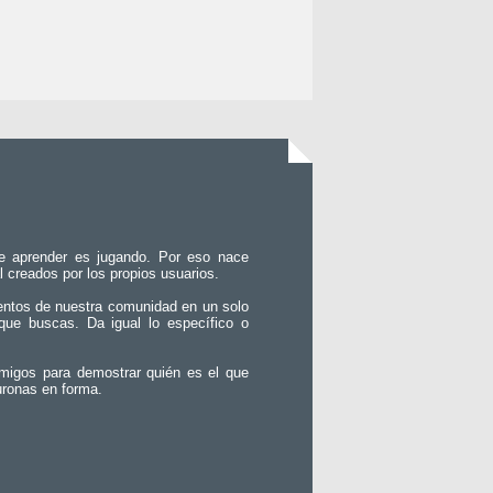
e aprender es jugando. Por eso nace
l creados por los propios usuarios.
entos de nuestra comunidad en un solo
que buscas. Da igual lo específico o
migos para demostrar quién es el que
uronas en forma.