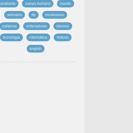
anatomía
cuerpo humano
mundo
animales
de
vocabulario
palabras
ordenadores
idiomas
tecnología
informática
historia
english