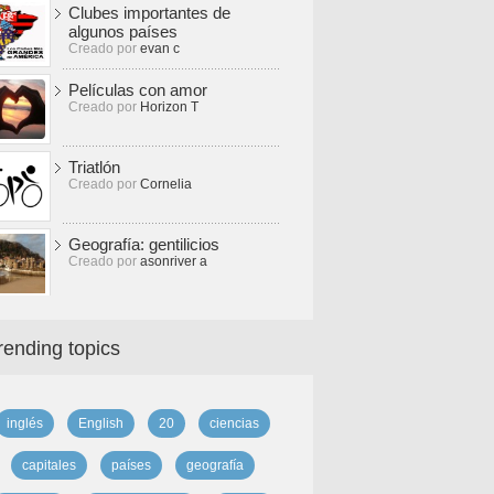
Clubes importantes de
algunos países
Creado por
evan c
Películas con amor
Creado por
Horizon T
Triatlón
Creado por
Cornelia
Geografía: gentilicios
Creado por
asonriver a
rending topics
inglés
English
20
ciencias
capitales
países
geografía