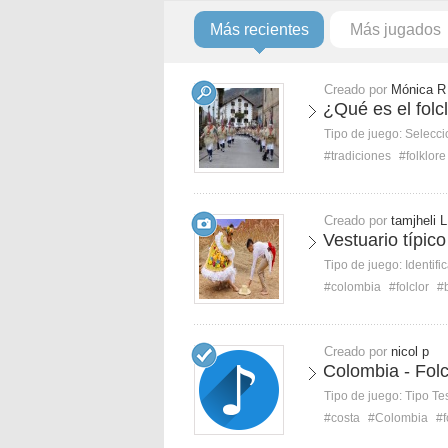
Más recientes
Más jugados
Creado por
Mónica R
¿Qué es el folc
Tipo de juego:
Selecci
#tradiciones
#folklore
Creado por
tamjheli L
Vestuario típi
Tipo de juego:
Identifi
#colombia
#folclor
#
Creado por
nicol p
Colombia - Folc
Tipo de juego:
Tipo Te
#costa
#Colombia
#f