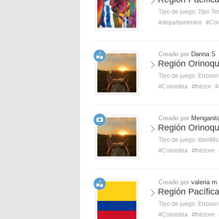
Tipo de juego:
Tipo Te
#departamentos
#Col
Creado por
Danna S
Región Orinoquí
Tipo de juego:
Encuent
#Colombia
#folclor
#
Creado por
Menganit
Región Orinoquí
Tipo de juego:
Identifi
#Colombia
#folclore
Creado por
valeria m
Región Pacífica
Tipo de juego:
Encuent
#Colombia
#folclore