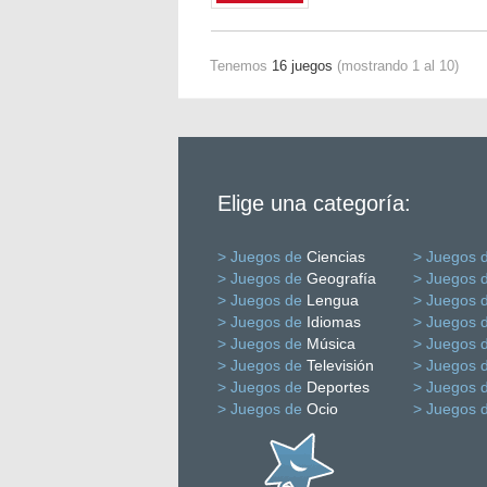
Tenemos
16 juegos
(mostrando 1 al 10)
Elige una categoría:
> Juegos de
Ciencias
> Juegos 
> Juegos de
Geografía
> Juegos 
> Juegos de
Lengua
> Juegos 
> Juegos de
Idiomas
> Juegos 
> Juegos de
Música
> Juegos 
> Juegos de
Televisión
> Juegos 
> Juegos de
Deportes
> Juegos 
> Juegos de
Ocio
> Juegos 