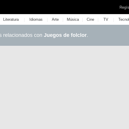
Regís
|
|
|
|
|
|
Literatura
Idiomas
Arte
Música
Cine
TV
Tecno
s relacionados con
Juegos de folclor
.