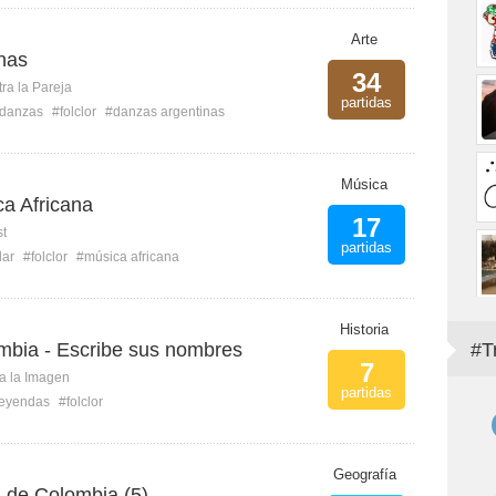
Arte
nas
34
ra la Pareja
partidas
danzas
#folclor
#danzas argentinas
Música
ca Africana
17
st
partidas
lar
#folclor
#música africana
Historia
ombia - Escribe sus nombres
#T
7
ca la Imagen
partidas
leyendas
#folclor
Geografía
a de Colombia (5)