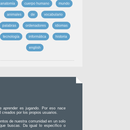
anatomía
cuerpo humano
mundo
animales
de
vocabulario
palabras
ordenadores
idiomas
tecnología
informática
historia
english
e aprender es jugando. Por eso nace
l creados por los propios usuarios.
entos de nuestra comunidad en un solo
que buscas. Da igual lo específico o