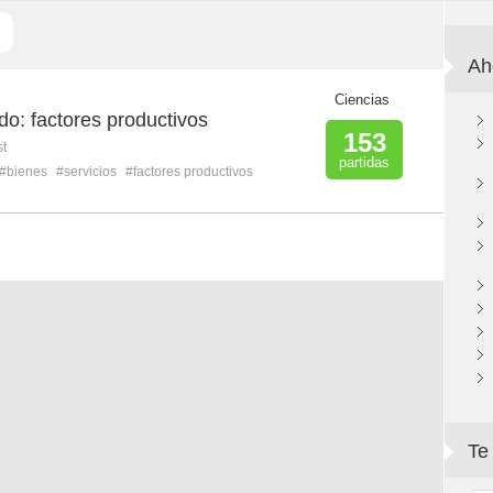
Ah
Ciencias
o: factores productivos
153
st
partidas
#bienes
#servicios
#factores productivos
Te