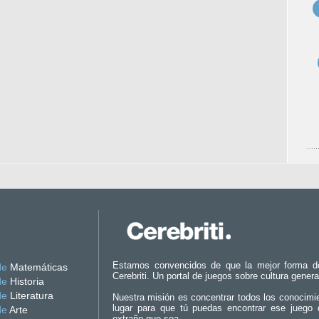
Estamos convencidos de que la mejor forma d
de
Matemáticas
Cerebriti. Un portal de juegos sobre cultura genera
de
Historia
de
Literatura
Nuestra misión es concentrar todos los conocimi
lugar para que tú puedas encontrar ese juego 
de
Arte
extraño que sea.