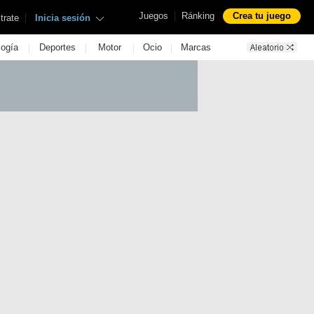
|
Juegos
Ránking
Crea tu juego
|
trate
Inicia sesión
|
|
|
|
logía
Deportes
Motor
Ocio
Marcas