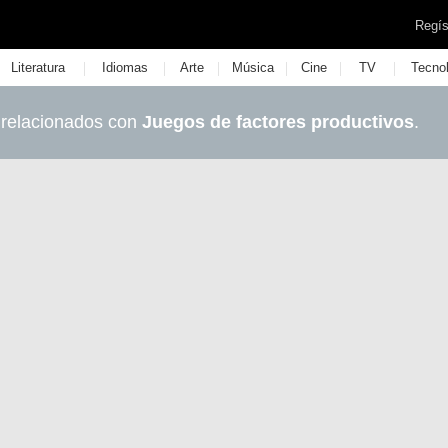
Regís
|
|
|
|
|
|
Literatura
Idiomas
Arte
Música
Cine
TV
Tecno
 relacionados con
Juegos de factores productivos
.