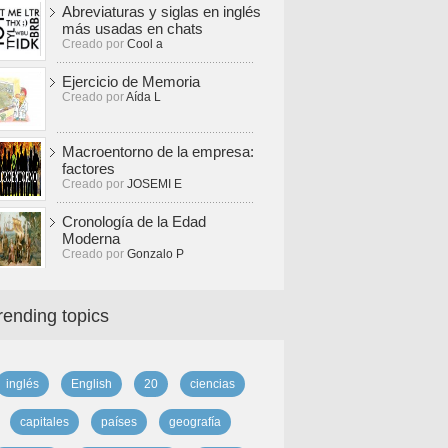
Abreviaturas y siglas en inglés
más usadas en chats
Creado por
Cool a
Ejercicio de Memoria
Creado por
Aída L
Macroentorno de la empresa:
factores
Creado por
JOSEMI E
Cronología de la Edad
Moderna
Creado por
Gonzalo P
rending topics
inglés
English
20
ciencias
capitales
países
geografía