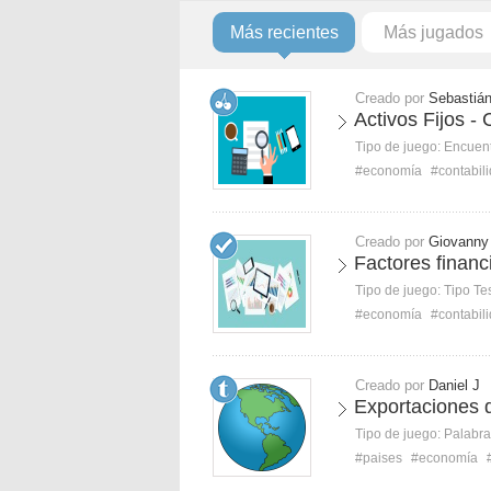
Más recientes
Más jugados
Creado por
Sebastiá
Activos Fijos -
Tipo de juego:
Encuent
#economía
#contabil
Creado por
Giovanny
Factores financ
Tipo de juego:
Tipo Te
#economía
#contabil
Creado por
Daniel J
Exportaciones d
Tipo de juego:
Palabra
#paises
#economía