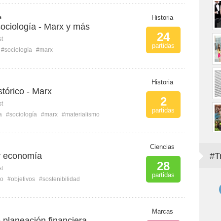
a
Historia
sociología - Marx y más
24
st
partidas
#sociología
#marx
Historia
stórico - Marx
2
st
partidas
a
#sociología
#marx
#materialismo
Ciencias
 y economía
#T
28
st
partidas
lo
#objetivos
#sostenibilidad
Marcas
 planeación financiera