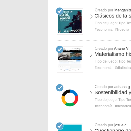
Creado por
Menganit
Clásicos de la 
Tipo de juego:
Tipo Te
#economía
#filosofía
Creado por
Ariane V
Materialismo hi
Tipo de juego:
Tipo Te
#economía
#dialéctic
Creado por
adriana g
Sostenibilidad
Tipo de juego:
Tipo Te
#economía
#desarrol
Creado por
josue c
Cuestionario de