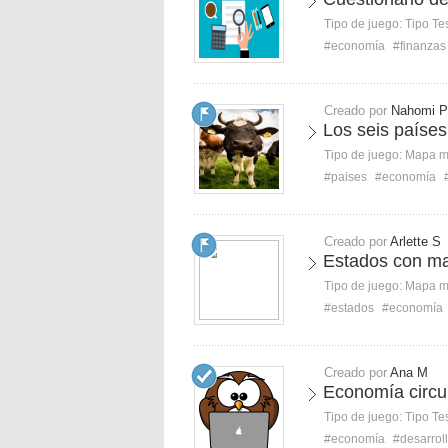
Tipo de juego:
Tipo Te
#economía
#finanzas
Creado por
Nahomi P
Los seis paíse
Tipo de juego:
Mapa 
#paises
#economía
Creado por
Arlette S
Estados con ma
Tipo de juego:
Mapa 
#estados
#economía
Creado por
Ana M
Economía circul
Tipo de juego:
Tipo Te
#economía
#desarrol