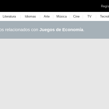
Regís
|
|
|
|
|
|
Literatura
Idiomas
Arte
Música
Cine
TV
Tecno
os relacionados con
Juegos de Economía
.