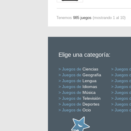
Tenemos
985 juegos
(mostrando 1 al 10)
Elige una categoría:
> Juegos de
Ciencias
> Juegos 
> Juegos de
Geografía
> Juegos 
> Juegos de
Lengua
> Juegos 
> Juegos de
Idiomas
> Juegos 
> Juegos de
Música
> Juegos 
> Juegos de
Televisión
> Juegos 
> Juegos de
Deportes
> Juegos 
> Juegos de
Ocio
> Juegos 