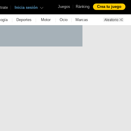
|
Juegos
Ránking
Crea tu juego
|
trate
Inicia sesión
|
|
|
|
logía
Deportes
Motor
Ocio
Marcas