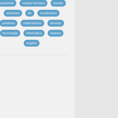
anatomía
cuerpo humano
mundo
animales
de
vocabulario
palabras
ordenadores
idiomas
tecnología
informática
historia
english