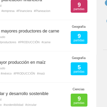
9
st
partidas
#empresa
#Financiera
#Planeacion
Geografía
s mayores productores de carne
9
mudo
partidas
#productores
#PRODUCCIÓN
#carne
Geografía
yor producción en maíz
5
mudo
partidas
#méxico
#PRODUCCIÓN
#maíz
Ciencias
ar y desarrollo sostenible
9
st
partidas
lo
#sostenibilidad
#circular