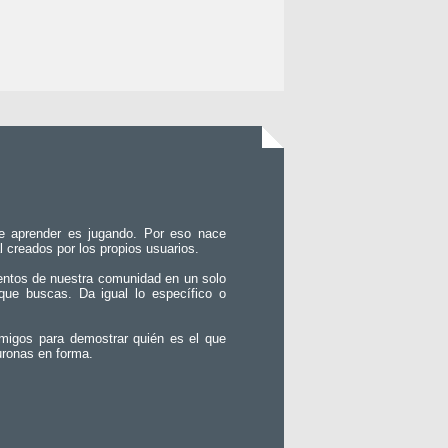
e aprender es jugando. Por eso nace
l creados por los propios usuarios.
entos de nuestra comunidad en un solo
que buscas. Da igual lo específico o
migos para demostrar quién es el que
uronas en forma.