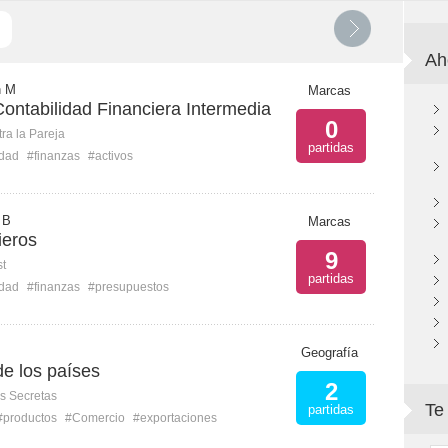
Ah
n M
Marcas
 Contabilidad Financiera Intermedia
0
ra la Pareja
partidas
idad
#finanzas
#activos
 B
Marcas
ieros
9
st
partidas
idad
#finanzas
#presupuestos
Geografía
e los países
2
s Secretas
Te
partidas
#productos
#Comercio
#exportaciones