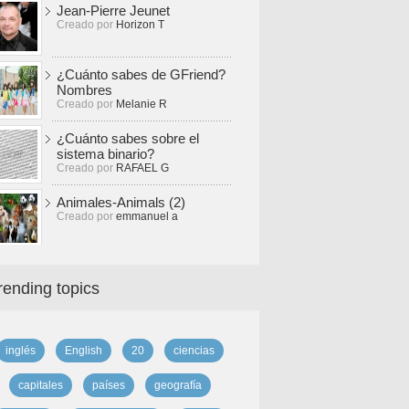
Jean-Pierre Jeunet
Creado por
Horizon T
¿Cuánto sabes de GFriend?
Nombres
Creado por
Melanie R
¿Cuánto sabes sobre el
sistema binario?
Creado por
RAFAEL G
Animales-Animals (2)
Creado por
emmanuel a
rending topics
inglés
English
20
ciencias
capitales
países
geografía