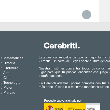
Estamos convencidos de que la mejor forma d
de
Matemáticas
Cerebriti. Un portal de juegos sobre cultura genera
de
Historia
de
Literatura
Nuestra misión es concentrar todos los conocimi
lugar para que tú puedas encontrar ese juego 
de
Arte
extraño que sea.
de
Cine
de
Tecnología
En Cerebriti además, podrás competir con tus a
más sabe. Y todo ello mientras mantienes tus ne
de
Motor
de
Marcas