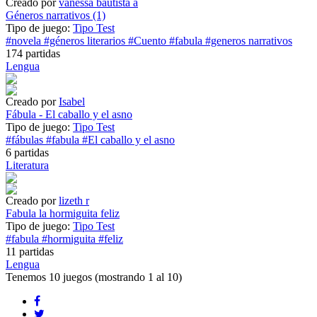
Creado por
vanessa bautista a
Géneros narrativos (1)
Tipo de juego:
Tipo Test
#novela
#géneros literarios
#Cuento
#fabula
#generos narrativos
174 partidas
Lengua
Creado por
Isabel
Fábula - El caballo y el asno
Tipo de juego:
Tipo Test
#fábulas
#fabula
#El caballo y el asno
6 partidas
Literatura
Creado por
lizeth r
Fabula la hormiguita feliz
Tipo de juego:
Tipo Test
#fabula
#hormiguita
#feliz
11 partidas
Lengua
Tenemos
10 juegos
(mostrando 1 al 10)