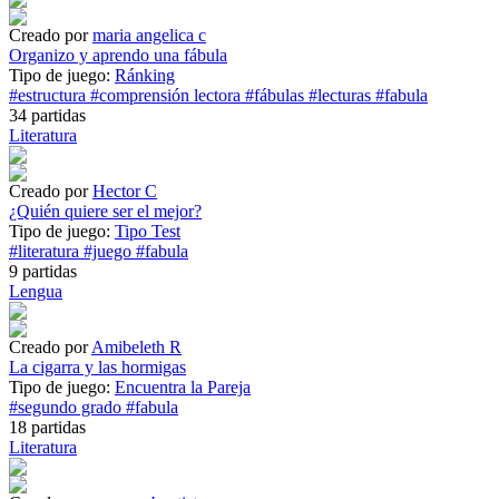
Creado por
maria angelica c
Organizo y aprendo una fábula
Tipo de juego:
Ránking
#estructura
#comprensión lectora
#fábulas
#lecturas
#fabula
34 partidas
Literatura
Creado por
Hector C
¿Quién quiere ser el mejor?
Tipo de juego:
Tipo Test
#literatura
#juego
#fabula
9 partidas
Lengua
Creado por
Amibeleth R
La cigarra y las hormigas
Tipo de juego:
Encuentra la Pareja
#segundo grado
#fabula
18 partidas
Literatura