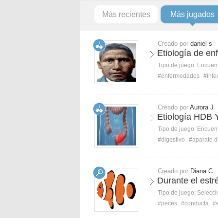
Más recientes
Más jugados
Creado por
daniel s
Etiología de e
Tipo de juego:
Encuent
#enfermedades
#infe
Creado por
Aurora J
Etiología HDB
Tipo de juego:
Encuent
#digestivo
#aparato d
Creado por
Diana C
Durante el estré
Tipo de juego:
Selecci
#peces
#conducta
#