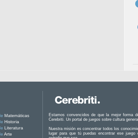
Estamos convencidos de que la mejor forma d
de
Matemáticas
Cerebriti. Un portal de juegos sobre cultura genera
de
Historia
de
Literatura
Nuestra misión es concentrar todos los conocimi
lugar para que tú puedas encontrar ese juego 
de
Arte
extraño que sea.