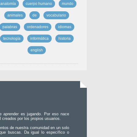
anatomía
cuerpo humano
mundo
animales
de
vocabulario
palabras
ordenadores
idiomas
tecnología
informática
historia
english
e aprender es jugando. Por eso nace
l creados por los propios usuarios.
entos de nuestra comunidad en un solo
que buscas. Da igual lo específico o