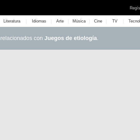
Regís
|
|
|
|
|
|
Literatura
Idiomas
Arte
Música
Cine
TV
Tecno
 relacionados con
Juegos de etiología
.