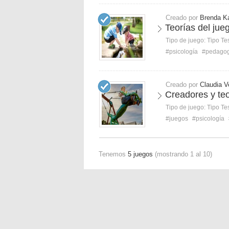
Creado por
Brenda Ka
Teorías del jue
Tipo de juego:
Tipo Te
#psicología
#pedagog
Creado por
Claudia V
Creadores y teo
Tipo de juego:
Tipo Te
#juegos
#psicología
Tenemos
5 juegos
(mostrando 1 al 10)