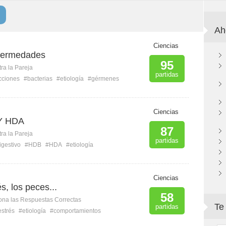
Ah
Ciencias
nfermedades
95
ra la Pareja
partidas
cciones
#bacterias
#etiología
#gérmenes
Ciencias
 Y HDA
87
ra la Pareja
partidas
igestivo
#HDB
#HDA
#etiología
Ciencias
s, los peces...
58
ona las Respuestas Correctas
Te
partidas
estrés
#etiología
#comportamientos