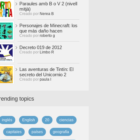
Paraules amb B o V 2 (nivell
mitjà)
Creado por
Nerea B
Personajes de Minecraft: los
que más daño hacen
Creado por
roberto g
Decreto 019 de 2012
Creado por
Limbo R
Las aventuras de Tintín: El
secreto del Unicornio 2
Creado por
paula l
rending topics
inglés
English
20
ciencias
capitales
países
geografía