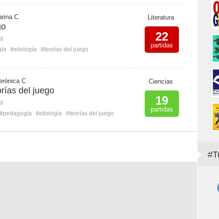
rina C
Literatura
go
22
st
partidas
ía
#etiología
#teorías del juego
erónica C
Ciencias
rías del juego
19
st
partidas
#pedagogía
#etiología
#teorías del juego
#T