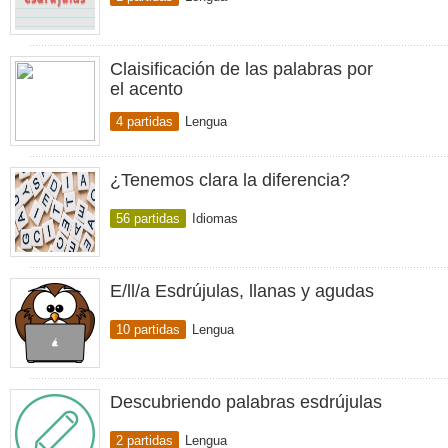
Claisificación de las palabras por
el acento
4 partidas
Lengua
¿Tenemos clara la diferencia?
56 partidas
Idiomas
E/ll/a Esdrújulas, llanas y agudas
10 partidas
Lengua
Descubriendo palabras esdrújulas
2 partidas
Lengua