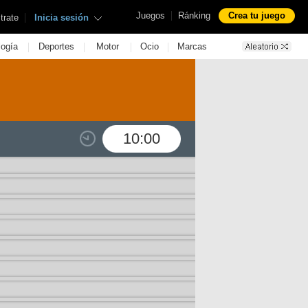
|
Juegos
Ránking
Crea tu juego
|
trate
Inicia sesión
|
|
|
|
logía
Deportes
Motor
Ocio
Marcas
10:00