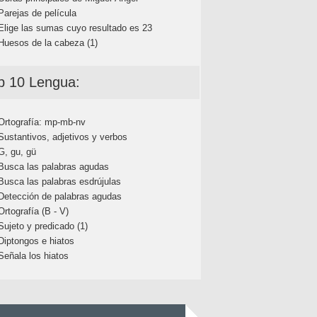
Parejas de película
Elige las sumas cuyo resultado es 23
Huesos de la cabeza (1)
p 10 Lengua:
Ortografía: mp-mb-nv
Sustantivos, adjetivos y verbos
G, gu, gü
Busca las palabras agudas
Busca las palabras esdrújulas
Detección de palabras agudas
Ortografía (B - V)
Sujeto y predicado (1)
Diptongos e hiatos
Señala los hiatos