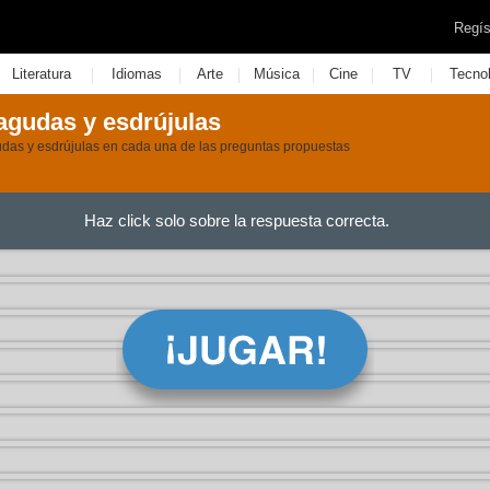
Regís
|
|
|
|
|
|
Literatura
Idiomas
Arte
Música
Cine
TV
Tecno
agudas y esdrújulas
gudas y esdrújulas en cada una de las preguntas propuestas
Haz click solo sobre la respuesta correcta.