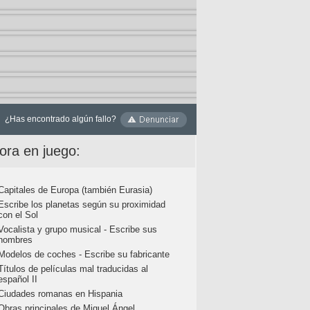
¿Has encontrado algún fallo?
ora en juego:
Capitales de Europa (también Eurasia)
Escribe los planetas según su proximidad
con el Sol
Vocalista y grupo musical - Escribe sus
nombres
Modelos de coches - Escribe su fabricante
Títulos de películas mal traducidas al
español II
Ciudades romanas en Hispania
Obras principales de Miguel Ángel