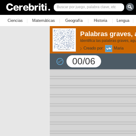
|
|
|
|
|
Ciencias
Matemáticas
Geografía
Historia
Lengua
Palabras graves, 
Identifica las palabras graves, a
Creado por:
Maria
00/06