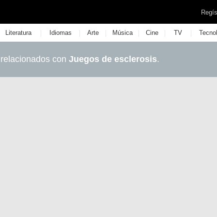
Regís
|
|
|
|
|
|
Literatura
Idiomas
Arte
Música
Cine
TV
Tecno
 relacionados con
Juegos de esclerosis
.