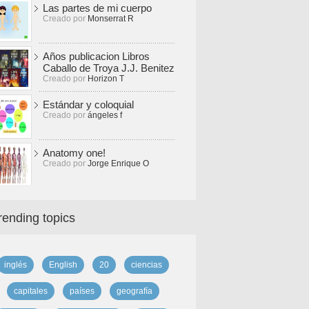
Las partes de mi cuerpo
Creado por
Monserrat R
Años publicacion Libros
Caballo de Troya J.J. Benitez
Creado por
Horizon T
Estándar y coloquial
Creado por
ángeles f
Anatomy one!
Creado por
Jorge Enrique O
rending topics
inglés
English
20
ciencias
capitales
países
geografía