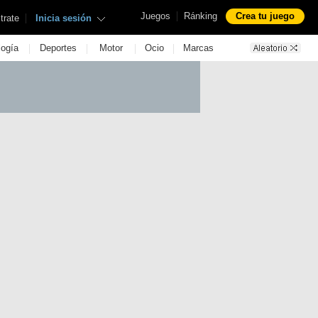
|
Juegos
Ránking
Crea tu juego
|
trate
Inicia sesión
|
|
|
|
logía
Deportes
Motor
Ocio
Marcas