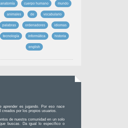
anatomía
cuerpo humano
mundo
animales
de
vocabulario
palabras
ordenadores
idiomas
tecnología
informática
historia
english
e aprender es jugando. Por eso nace
l creados por los propios usuarios.
entos de nuestra comunidad en un solo
que buscas. Da igual lo específico o