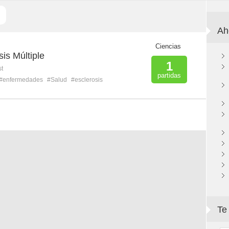
Ah
Ciencias
sis Múltiple
1
st
partidas
#enfermedades
#Salud
#esclerosis
Te