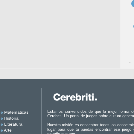
Estamos convencidos de que la mejor forma d
de
Matemáticas
Cerebriti. Un portal de juegos sobre cultura genera
de
Historia
de
Literatura
Nuestra misión es concentrar todos los conocimi
lugar para que tú puedas encontrar ese juego 
de
Arte
extraño que sea.