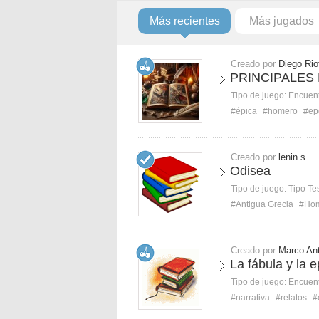
Más recientes
Más jugados
Creado por
Diego Rio
PRINCIPALES
Tipo de juego:
Encuent
#épica
#homero
#ep
Creado por
lenin s
Odisea
Tipo de juego:
Tipo Te
#Antigua Grecia
#Ho
Creado por
Marco An
La fábula y la
Tipo de juego:
Encuent
#narrativa
#relatos
#