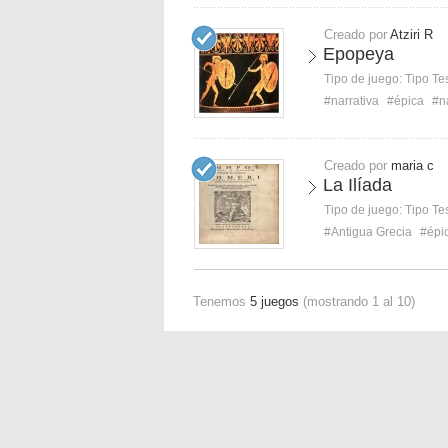
Creado por
Atziri R
Epopeya
Tipo de juego:
Tipo Te
#narrativa
#épica
#n
Creado por
maria c
La Ilíada
Tipo de juego:
Tipo Te
#Antigua Grecia
#épi
Tenemos
5 juegos
(mostrando 1 al 10)