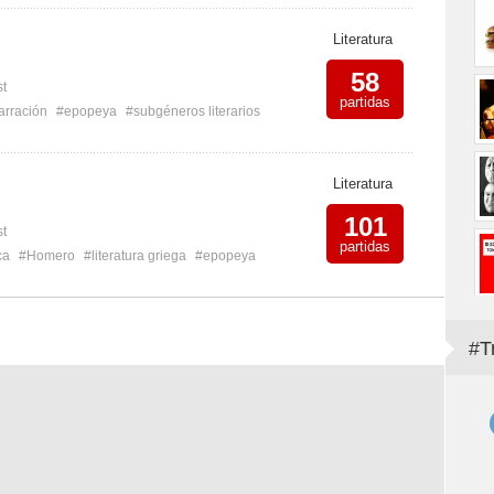
Literatura
58
st
partidas
arración
#epopeya
#subgéneros literarios
Literatura
101
st
partidas
ca
#Homero
#literatura griega
#epopeya
#T