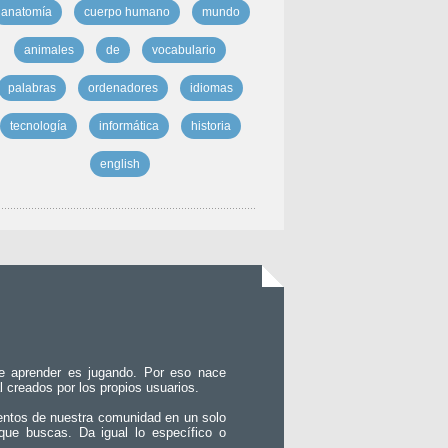
anatomía
cuerpo humano
mundo
animales
de
vocabulario
palabras
ordenadores
idiomas
tecnología
informática
historia
english
e aprender es jugando. Por eso nace
l creados por los propios usuarios.
entos de nuestra comunidad en un solo
que buscas. Da igual lo específico o