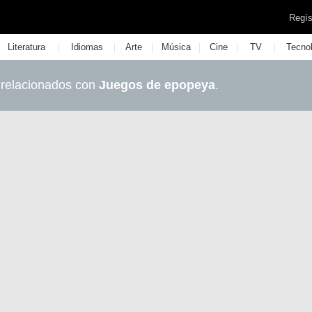
Regís
|
|
|
|
|
|
Literatura
Idiomas
Arte
Música
Cine
TV
Tecno
 relacionados con
Juegos de epopeya
.