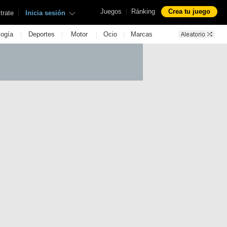
|
Juegos
Ránking
Crea tu juego
|
trate
Inicia sesión
|
|
|
|
logía
Deportes
Motor
Ocio
Marcas