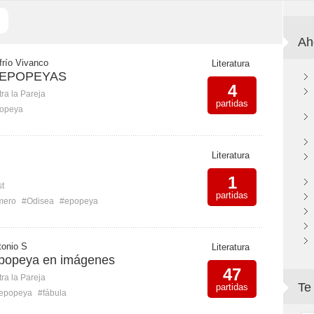
Ah
frío Vivanco
Literatura
 EPOPEYAS
4
ra la Pareja
partidas
opeya
Literatura
1
st
partidas
mero
#Odisea
#epopeya
tonio S
Literatura
 epopeya en imágenes
47
ra la Pareja
Te
partidas
epopeya
#fábula