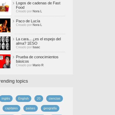
Logos de cadenas de Fast
Food
Creado por
Nora L
Paco de Lucía
Creado por
Nora L
La cara... ¿es el espejo del
alma? 1ESO
Creado por
Isaac
Prueba de conocimientos
básicos
Creado por
Mario R
rending topics
inglés
English
20
ciencias
capitales
países
geografía