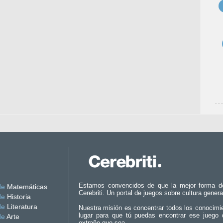
Estamos convencidos de que la mejor forma d
de
Matemáticas
Cerebriti. Un portal de juegos sobre cultura genera
de
Historia
de
Literatura
Nuestra misión es concentrar todos los conocimi
lugar para que tú puedas encontrar ese juego 
de
Arte
extraño que sea.