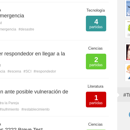
a
Tecnología
emergencia
4
st
partidas
mergencia
#desastre
Ciencias
r respondedor en llegar a la
2
partidas
g
cia
#escena
#SCI
#respondedor
Literatura
n ante posible vulneración de
#T
1
partidas
ra la Pareja
#sufrimiento
#restablecimiento
a
Ciencias
os ???? Breve Test