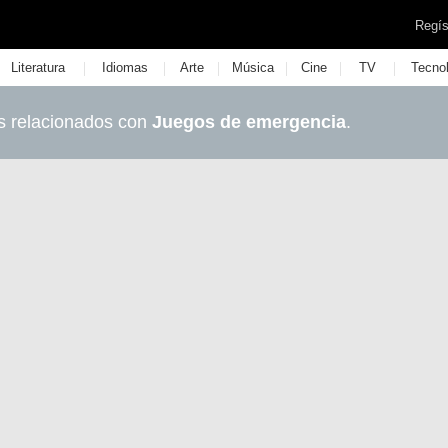
Regís
|
|
|
|
|
|
Literatura
Idiomas
Arte
Música
Cine
TV
Tecno
s relacionados con
Juegos de emergencia
.