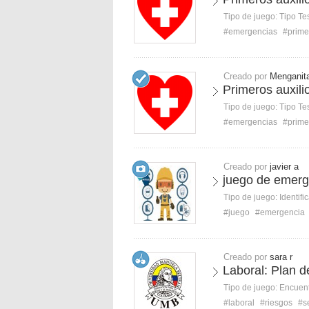
Tipo de juego:
Tipo Te
#emergencias
#prime
Creado por
Menganit
Primeros auxili
Tipo de juego:
Tipo Te
#emergencias
#prime
Creado por
javier a
juego de emerg
Tipo de juego:
Identifi
#juego
#emergencia
Creado por
sara r
Laboral: Plan 
Tipo de juego:
Encuent
#laboral
#riesgos
#s