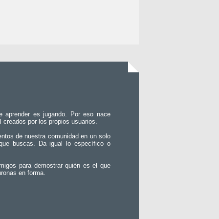
e aprender es jugando. Por eso nace
l creados por los propios usuarios.
entos de nuestra comunidad en un solo
que buscas. Da igual lo específico o
migos para demostrar quién es el que
uronas en forma.