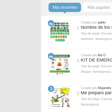
Más recientes
Más jugados
Creado por
pablo
Nombre de los 
Tipo de juego:
Encuent
#señales
#emergenci
Creado por
Ale O
KIT DE EMER
Tipo de juego:
Encuent
#hogar
#emergencia
Creado por
Alejandra
Me preparo par
Tipo de juego:
Carruse
#emergencia