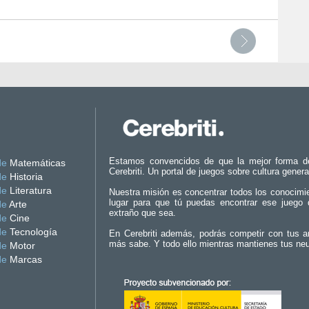
Estamos convencidos de que la mejor forma d
de
Matemáticas
Cerebriti. Un portal de juegos sobre cultura genera
de
Historia
de
Literatura
Nuestra misión es concentrar todos los conocimi
lugar para que tú puedas encontrar ese juego 
de
Arte
extraño que sea.
de
Cine
de
Tecnología
En Cerebriti además, podrás competir con tus a
más sabe. Y todo ello mientras mantienes tus ne
de
Motor
de
Marcas