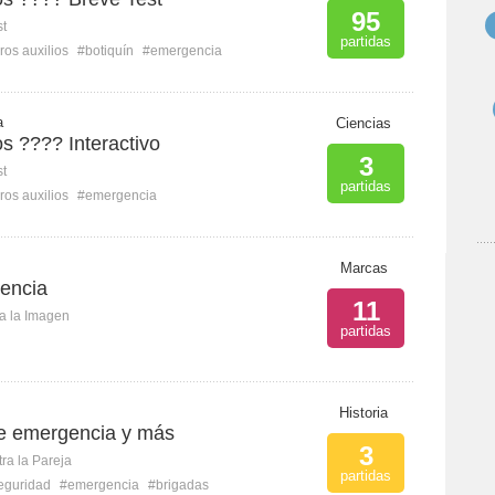
95
st
partidas
ros auxilios
#botiquín
#emergencia
a
Ciencias
os ???? Interactivo
3
st
partidas
ros auxilios
#emergencia
Marcas
encia
11
ca la Imagen
partidas
Historia
de emergencia y más
3
ra la Pareja
partidas
eguridad
#emergencia
#brigadas