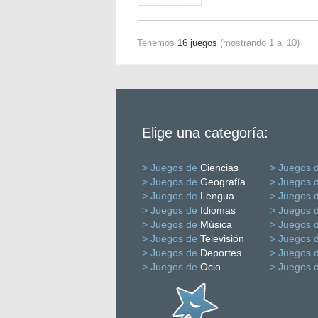
Tenemos
16 juegos
(mostrando 1 al 10)
Elige una categoría:
> Juegos de
Ciencias
> Juegos 
> Juegos de
Geografía
> Juegos 
> Juegos de
Lengua
> Juegos 
> Juegos de
Idiomas
> Juegos 
> Juegos de
Música
> Juegos 
> Juegos de
Televisión
> Juegos 
> Juegos de
Deportes
> Juegos 
> Juegos de
Ocio
> Juegos 