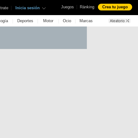
|
Juegos
Ránking
Crea tu juego
|
trate
Inicia sesión
|
|
|
|
logía
Deportes
Motor
Ocio
Marcas