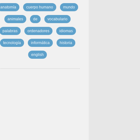
anatomía
cuerpo humano
mundo
animales
de
vocabulario
palabras
ordenadores
idiomas
tecnología
informática
historia
english