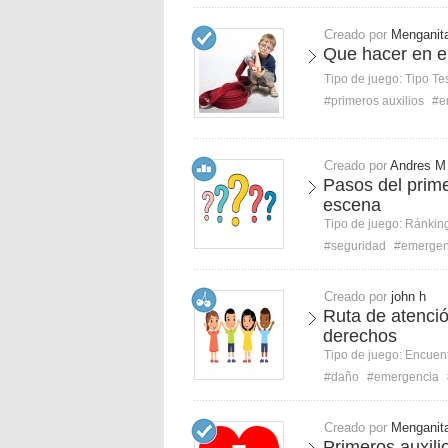
Creado por
Menganit
Que hacer en 
Tipo de juego:
Tipo Te
#primeros auxilios
#e
Creado por
Andres M
Pasos del prime
escena
Tipo de juego:
Ránkin
#seguridad
#emergen
Creado por
john h
Ruta de atenció
derechos
Tipo de juego:
Encuent
#daño
#emergencia
Creado por
Menganit
Primeros auxili