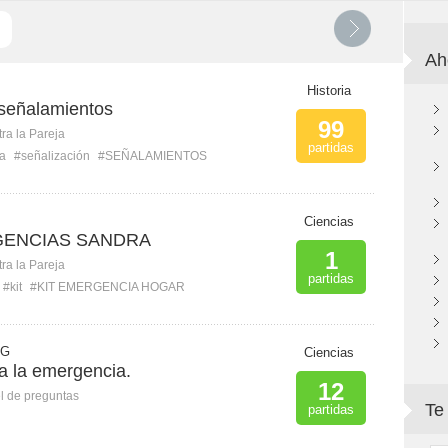
Ah
Historia
señalamientos
99
ra la Pareja
partidas
a
#señalización
#SEÑALAMIENTOS
Ciencias
GENCIAS SANDRA
1
ra la Pareja
partidas
#kit
#KIT EMERGENCIA HOGAR
 G
Ciencias
a la emergencia.
12
l de preguntas
Te
partidas