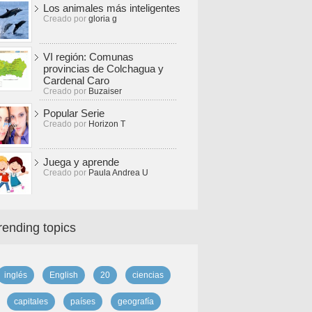
Los animales más inteligentes
Creado por
gloria g
VI región: Comunas
provincias de Colchagua y
Cardenal Caro
Creado por
Buzaiser
Popular Serie
Creado por
Horizon T
Juega y aprende
Creado por
Paula Andrea U
rending topics
inglés
English
20
ciencias
capitales
países
geografía