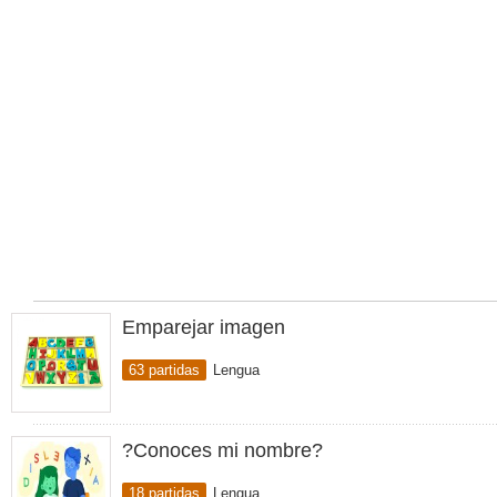
Emparejar imagen
63 partidas
Lengua
?Conoces mi nombre?
18 partidas
Lengua