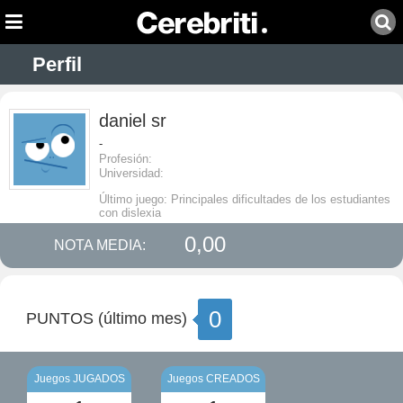
Perfil
daniel sr
-
Profesión:
Universidad:
Último juego: Principales dificultades de los estudiantes
con dislexia
0,00
NOTA MEDIA:
0
PUNTOS (último mes)
Juegos JUGADOS
Juegos CREADOS