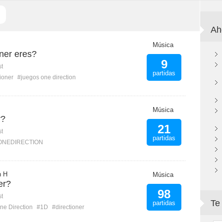
Ah
Música
oner eres?
9
st
partidas
ioner
#juegos one direction
Música
r?
21
st
partidas
ONEDIRECTION
n H
Música
er?
98
st
Te
partidas
ne Direction
#1D
#directioner