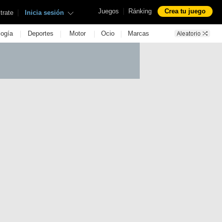
|
Juegos
Ránking
Crea tu juego
|
trate
Inicia sesión
|
|
|
|
logía
Deportes
Motor
Ocio
Marcas