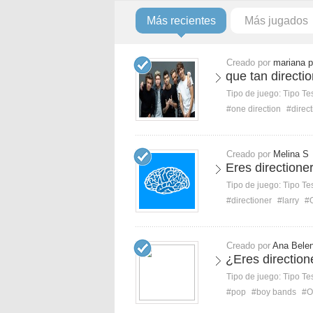
Más recientes
Más jugados
Creado por
mariana p
que tan directi
Tipo de juego:
Tipo Te
#one direction
#direct
Creado por
Melina S
Eres directione
Tipo de juego:
Tipo Te
#directioner
#larry
#
Creado por
Ana Bele
¿Eres direction
Tipo de juego:
Tipo Te
#pop
#boy bands
#O