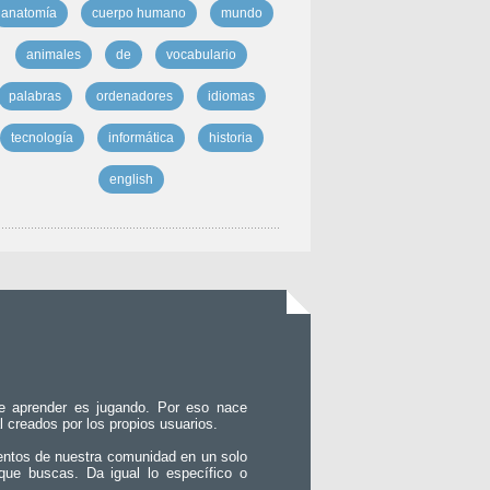
anatomía
cuerpo humano
mundo
animales
de
vocabulario
palabras
ordenadores
idiomas
tecnología
informática
historia
english
e aprender es jugando. Por eso nace
l creados por los propios usuarios.
entos de nuestra comunidad en un solo
que buscas. Da igual lo específico o