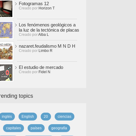
Fotogramas 12
Creado por
Horizon T
Los fenómenos geológicos a
la luz de la tectónica de placas
Creado por
Alba L
nazaret.feudalismo M N D H
Creado por
Limbo R
El estudio de mercado
Creado por
Fidel N
rending topics
inglés
English
20
ciencias
capitales
países
geografía