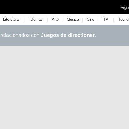
Regís
|
|
|
|
|
|
Literatura
Idiomas
Arte
Música
Cine
TV
Tecno
 relacionados con
Juegos de directioner
.