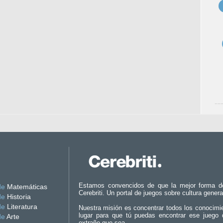
Estamos convencidos de que la mejor forma d
de
Matemáticas
Cerebriti. Un portal de juegos sobre cultura genera
de
Historia
de
Literatura
Nuestra misión es concentrar todos los conocimi
lugar para que tú puedas encontrar ese juego 
de
Arte
extraño que sea.