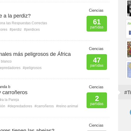
Ciencias
 a la perdiz?
61
ona las Respuestas Correctas
partidas
ores
#perdiz
#perdices
Ciencias
males más peligrosos de África
47
n blanco
partidas
epredadores
#peligrosos
nanda b
Ciencias
 carroñeros
#T
2
ra la Pareja
partidas
ción
#depredadores
#carroñeros
#reino animal
Ciencias
res tienen las abejas?