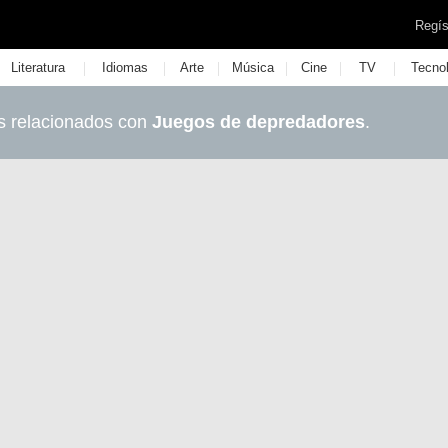
Regís
|
|
|
|
|
|
Literatura
Idiomas
Arte
Música
Cine
TV
Tecno
s relacionados con
Juegos de depredadores
.