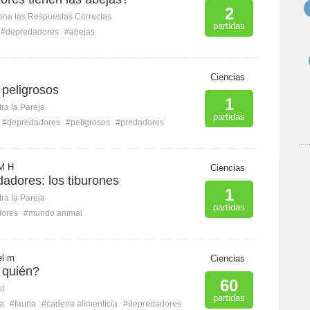
2
ona las Respuestas Correctas
partidas
#depredadores
#abejas
Ciencias
 peligrosos
1
ra la Pareja
partidas
#depredadores
#peligrosos
#predadores
M H
Ciencias
adores: los tiburones
1
ra la Pareja
partidas
dores
#mundo animal
el m
Ciencias
 quién?
60
st
partidas
za
#fauna
#cadena alimenticia
#depredadores