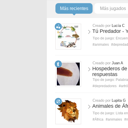
Más recientes
Más jugados
Creado por
Lucía C
Tú Predador - 
Tipo de juego:
Encuent
#animales
#depredad
Creado por
Juan A
Hospederos de 
respuestas
Tipo de juego:
Palabra
#depredadores
#artr
Creado por
Lupita G
Animales de Áf
Tipo de juego:
Lista e
#África
#animales
#n