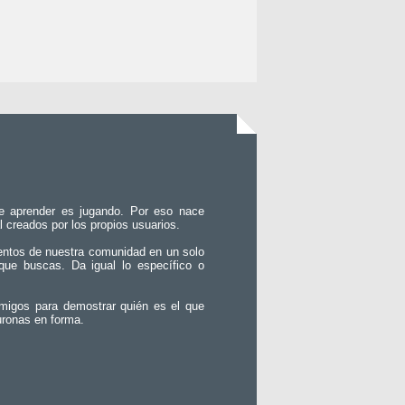
e aprender es jugando. Por eso nace
l creados por los propios usuarios.
entos de nuestra comunidad en un solo
que buscas. Da igual lo específico o
migos para demostrar quién es el que
uronas en forma.