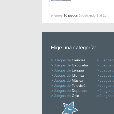
Tenemos
10 juegos
(mostrando 1 al 10)
Elige una categoría:
> Juegos de
Ciencias
> Juegos 
> Juegos de
Geografía
> Juegos 
> Juegos de
Lengua
> Juegos 
> Juegos de
Idiomas
> Juegos 
> Juegos de
Música
> Juegos 
> Juegos de
Televisión
> Juegos 
> Juegos de
Deportes
> Juegos 
> Juegos de
Ocio
> Juegos 