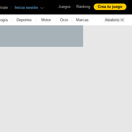
|
Juegos
Ránking
Crea tu juego
|
trate
Inicia sesión
|
|
|
|
logía
Deportes
Motor
Ocio
Marcas