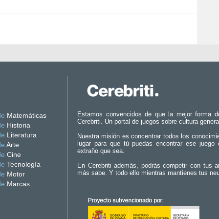
Estamos convencidos de que la mejor forma d
de
Matemáticas
Cerebriti. Un portal de juegos sobre cultura genera
de
Historia
de
Literatura
Nuestra misión es concentrar todos los conocimi
lugar para que tú puedas encontrar ese juego 
de
Arte
extraño que sea.
de
Cine
de
Tecnología
En Cerebriti además, podrás competir con tus a
más sabe. Y todo ello mientras mantienes tus ne
de
Motor
de
Marcas