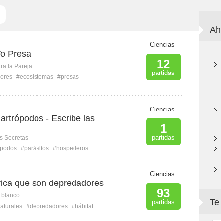
Ah
Ciencias
Yo Presa
12
ra la Pareja
partidas
ores
#ecosistemas
#presas
Ciencias
artrópodos - Escribe las
1
partidas
s Secretas
ópodos
#parásitos
#hospederos
Ciencias
rica que son depredadores
93
n blanco
Te
partidas
aturales
#depredadores
#hábitat