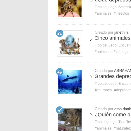
Tipo de juego:
Selecci
#animales
#insectos
Creado por
janeth h
Cinco animales
Tipo de juego:
Encuent
#animales
#zoología
Creado por
ABRAHA
Grandes depred
Tipo de juego:
Encuent
#tiburones
#depreda
Creado por
aron dani
¿Quién come a
Tipo de juego:
Tipo Te
#animales
#naturale