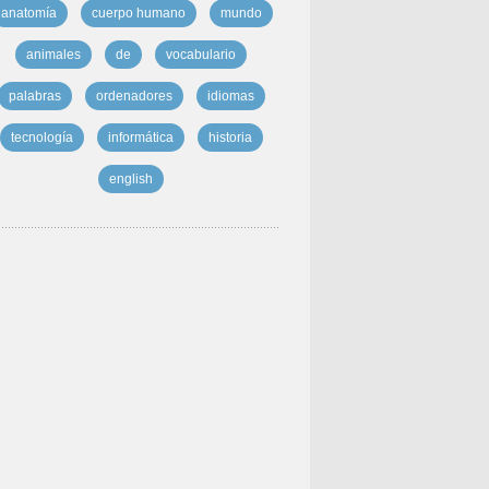
anatomía
cuerpo humano
mundo
animales
de
vocabulario
palabras
ordenadores
idiomas
tecnología
informática
historia
english