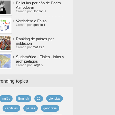
Peliculas por año de Pedro
Almodóvar
Creado por
Horizon T
Verdadero o Falso
Creado por
Ignacio T
Ranking de países por
población
Creado por
matias o
Sudamérica - Físico - Islas y
archipiélagos
Creado por
Jorge V
rending topics
inglés
English
20
ciencias
capitales
países
geografía