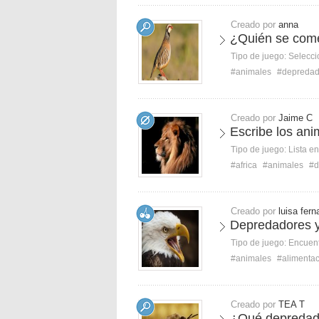
Creado por
anna
¿Quién se come
Tipo de juego:
Selecci
#animales
#depredad
Creado por
Jaime C
Escribe los ani
Tipo de juego:
Lista e
#africa
#animales
#d
Creado por
luisa fer
Depredadores y
Tipo de juego:
Encuent
#animales
#alimenta
Creado por
TEA T
¿Qué depredado