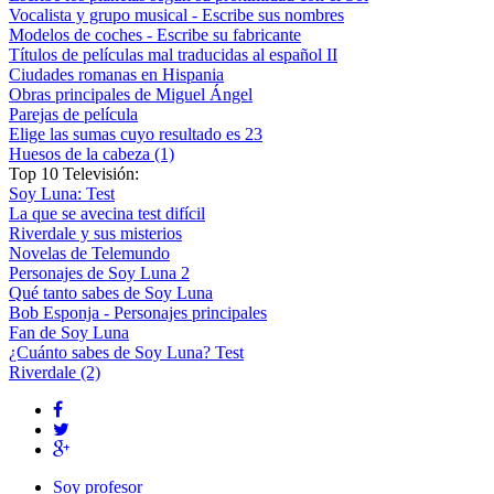
Vocalista y grupo musical - Escribe sus nombres
Modelos de coches - Escribe su fabricante
Títulos de películas mal traducidas al español II
Ciudades romanas en Hispania
Obras principales de Miguel Ángel
Parejas de película
Elige las sumas cuyo resultado es 23
Huesos de la cabeza (1)
Top 10 Televisión:
Soy Luna: Test
La que se avecina test difícil
Riverdale y sus misterios
Novelas de Telemundo
Personajes de Soy Luna 2
Qué tanto sabes de Soy Luna
Bob Esponja - Personajes principales
Fan de Soy Luna
¿Cuánto sabes de Soy Luna? Test
Riverdale (2)
Soy profesor