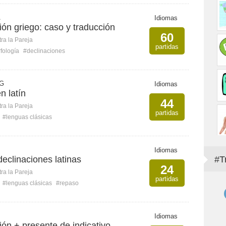
Á
Idiomas
ción griego: caso y traducción
60
ra la Pareja
partidas
fología
#declinaciones
 G
Idiomas
n latín
44
ra la Pareja
partidas
#lenguas clásicas
Idiomas
eclinaciones latinas
#T
24
ra la Pareja
partidas
#lenguas clásicas
#repaso
Idiomas
ción + presente de indicativo