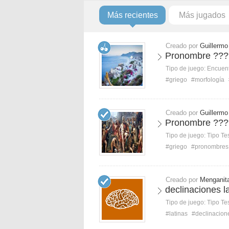
Más recientes
Más jugados
Creado por
Guillermo
Pronombre ???,
Tipo de juego:
Encuent
#griego
#morfología
Creado por
Guillermo
Pronombre ???,
Tipo de juego:
Tipo Te
#griego
#pronombres
Creado por
Menganit
declinaciones l
Tipo de juego:
Tipo Te
#latinas
#declinacion