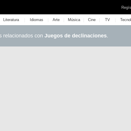
Regís
|
|
|
|
|
|
Literatura
Idiomas
Arte
Música
Cine
TV
Tecno
s relacionados con
Juegos de declinaciones
.