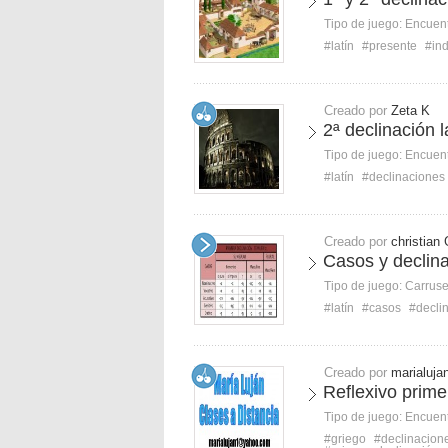
Tipo de juego:
Encuent
#latín
#presente
#ind
Creado por
Zeta K
2ª declinación l
Tipo de juego:
Encuent
#latín
#declinaciones
Creado por
christian
Casos y declin
Tipo de juego:
Carruse
#latín
#casos
#decli
Creado por
marialuja
Reflexivo prime
Tipo de juego:
Encuent
#griego
#declinacion