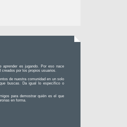
e aprender es jugando. Por eso nace
l creados por los propios usuarios.
entos de nuestra comunidad en un solo
que buscas. Da igual lo específico o
migos para demostrar quién es el que
uronas en forma.