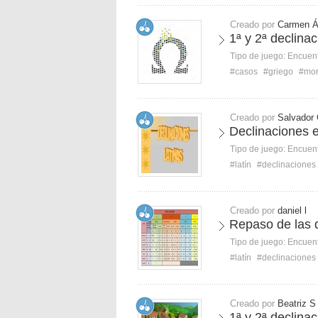
Creado por
Carmen 
1ª y 2ª declina
Tipo de juego:
Encuent
#casos
#griego
#mor
Creado por
Salvador
Declinaciones e
Tipo de juego:
Encuent
#latín
#declinaciones
Creado por
daniel l
Repaso de las d
Tipo de juego:
Encuent
#latín
#declinaciones
Creado por
Beatriz S
1ª y 2ª declina