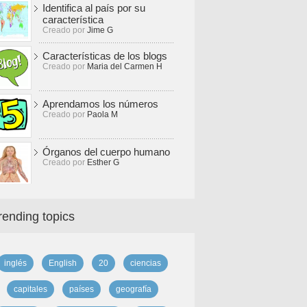
Identifica al país por su
característica
Creado por
Jime G
Características de los blogs
Creado por
Maria del Carmen H
Aprendamos los números
Creado por
Paola M
Órganos del cuerpo humano
Creado por
Esther G
rending topics
inglés
English
20
ciencias
capitales
países
geografía