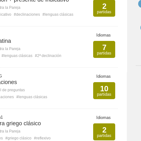
2
ra la Pareja
partidas
icativo
#declinaciones
#lenguas clásicas
Idiomas
atina
7
ra la Pareja
partidas
#lenguas clásicas
#2ª declinación
 G
Idiomas
aciones
10
l de preguntas
partidas
naciones
#lenguas clásicas
n1
Idiomas
ra griego clásico
2
ra la Pareja
partidas
es
#griego clásico
#reflexivo