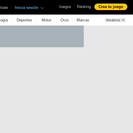
|
Juegos
Ránking
Crea tu juego
|
trate
Inicia sesión
|
|
|
|
logía
Deportes
Motor
Ocio
Marcas