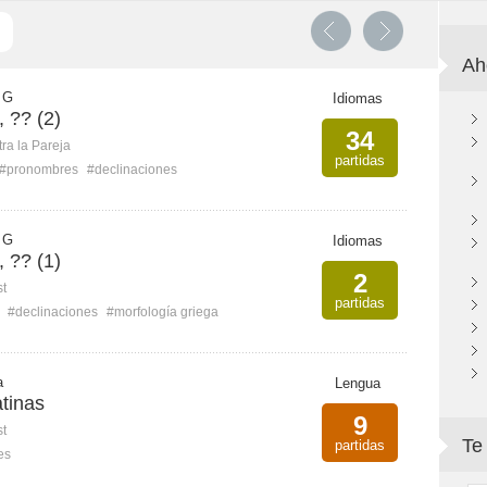
Ah
 G
Idiomas
 ?? (2)
34
ra la Pareja
partidas
#pronombres
#declinaciones
 G
Idiomas
 ?? (1)
2
st
partidas
#declinaciones
#morfología griega
a
Lengua
atinas
9
st
Te
partidas
es