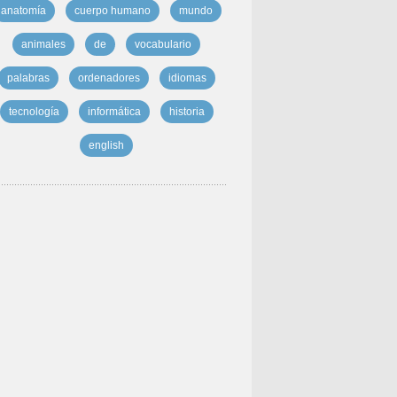
anatomía
cuerpo humano
mundo
animales
de
vocabulario
palabras
ordenadores
idiomas
tecnología
informática
historia
english