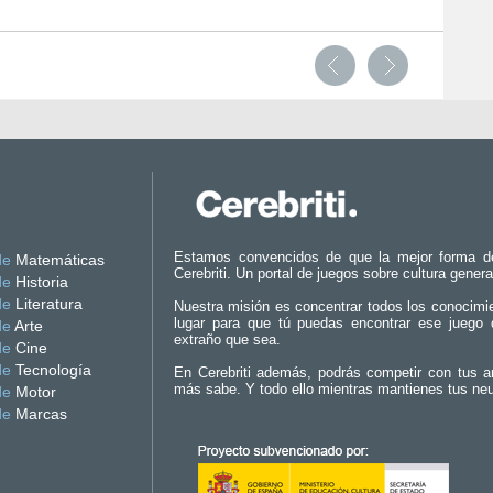
Estamos convencidos de que la mejor forma d
de
Matemáticas
Cerebriti. Un portal de juegos sobre cultura genera
de
Historia
de
Literatura
Nuestra misión es concentrar todos los conocimi
lugar para que tú puedas encontrar ese juego 
de
Arte
extraño que sea.
de
Cine
de
Tecnología
En Cerebriti además, podrás competir con tus a
más sabe. Y todo ello mientras mantienes tus ne
de
Motor
de
Marcas