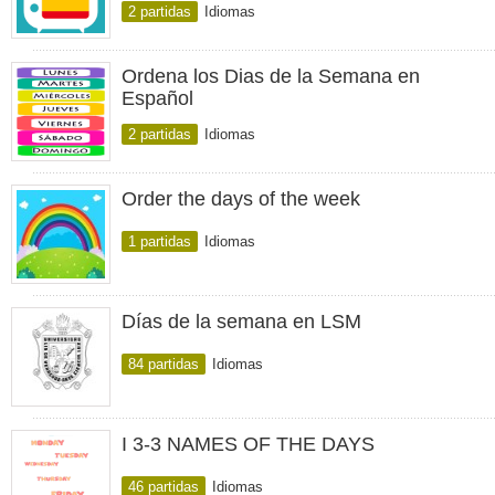
2 partidas
Idiomas
Ordena los Dias de la Semana en
Español
2 partidas
Idiomas
Order the days of the week
1 partidas
Idiomas
Días de la semana en LSM
84 partidas
Idiomas
I 3-3 NAMES OF THE DAYS
46 partidas
Idiomas