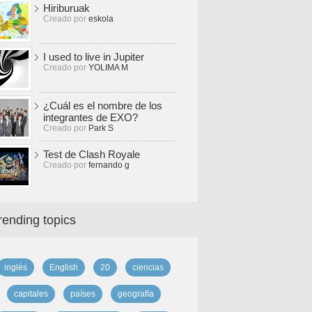
Hiriburuak
Creado por
eskola
I used to live in Jupiter
Creado por
YOLIMA M
¿Cuál es el nombre de los
integrantes de EXO?
Creado por
Park S
Test de Clash Royale
Creado por
fernando g
rending topics
inglés
English
20
ciencias
capitales
países
geografía