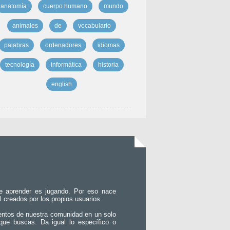
anatomía
cuerpo humano
mundo
animales
de
vocabulario
palabras
ordenadores
idiomas
tecnología
informática
historia
english
e aprender es jugando. Por eso nace
l creados por los propios usuarios.
entos de nuestra comunidad en un solo
que buscas. Da igual lo específico o