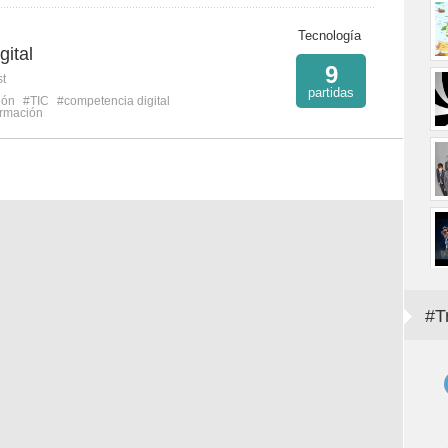
Tecnología
ital
9
st
partidas
ión
#TIC
#competencia digital
ormación
#T