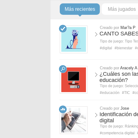
Más recientes
Más jugados
Creado por
Mar?a P
CANTO SABES
Tipo de juego:
Tipo Te
#digital
#bienestar
#
Creado por
Aracely A
¿Cuáles son las
educación?
Tipo de juego:
Selecci
#educación
#TIC
#co
Creado por
Jose
Identificación 
digital
Tipo de juego:
Ránkin
#competencia digital