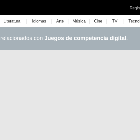
Regís
|
|
|
|
|
|
Literatura
Idiomas
Arte
Música
Cine
TV
Tecno
 relacionados con
Juegos de competencia digital
.