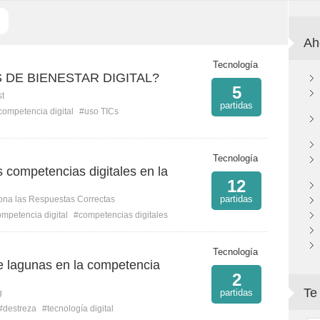
Ah
Tecnología
 DE BIENESTAR DIGITAL?
5
st
partidas
competencia digital
#uso TICs
Tecnología
 competencias digitales en la
12
partidas
ona las Respuestas Correctas
mpetencia digital
#competencias digitales
Tecnología
de lagunas en la competencia
2
Te
partidas
g
#destreza
#tecnología digital