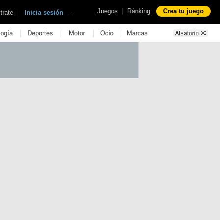
|
Juegos
Ránking
Crea tu juego
|
trate
Inicia sesión
|
|
|
|
logía
Deportes
Motor
Ocio
Marcas