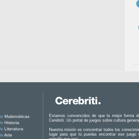
Estamos convencidos de que la mejor forma d
de
Matemáticas
Cerebriti. Un portal de juegos sobre cultura genera
de
Historia
de
Literatura
Nuestra misión es concentrar todos los conocimi
lugar para que tú puedas encontrar ese juego 
de
Arte
extraño que sea.